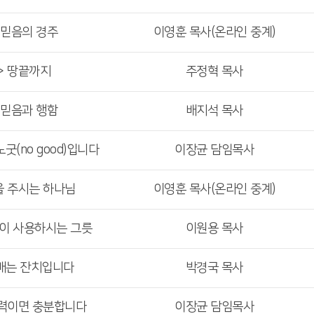
 믿음의 경주
이영훈 목사(온라인 중계)
> 땅끝까지
주정혁 목사
 믿음과 행함
배지석 목사
굿(no good)입니다
이장균 담임목사
을 주시는 하나님
이영훈 목사(온라인 중계)
님이 사용하시는 그릇
이원용 목사
예배는 잔치입니다
박경국 목사
능력이면 충분합니다
이장균 담임목사