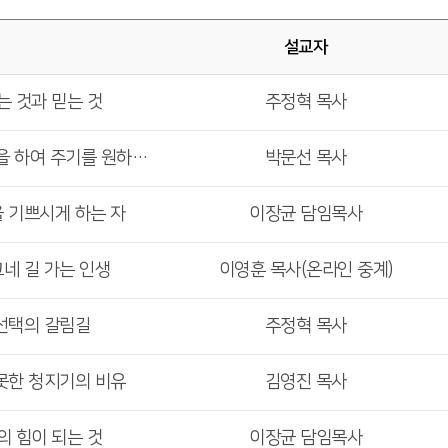
설교자
는 것과 믿는 것
주정혁 목사
<주일 6부 예배> 네게 무엇을 하여 주기를 원하느냐
박문선 목사
을 기쁘시게 하는 자
이장균 담임목사
그네 길 가는 인생
이영훈 목사(온라인 중계)
 선택의 갈림길
주정혁 목사
 못한 청지기의 비유
김영진 목사
의 힘이 되는 것
이장균 담임목사