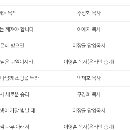
배> 목적
주정혁 목사
리는 깨져야 합니다
이예지 목사
 은혜 받으면
이장균 담임목사
나님은 구원이시라
이영훈 목사(온라인 중계)
하나님께 소망을 두라
백재호 목사
다시 새로운 승리
구경희 목사
인생이 가장 빛날 때
이장균 담임목사
로뎀 나무 아래서
이영훈 목사(온라인 중계)