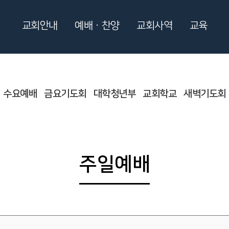
교회안내
예배ㆍ찬양
교회사역
교육
수요예배
금요기도회
대학청년부
교회학교
새벽기도회
주일예배