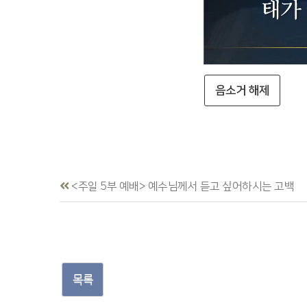
음소거 해제
<주일 5부 예배> 예수님께서 듣고 싶어하시는 고백
목록