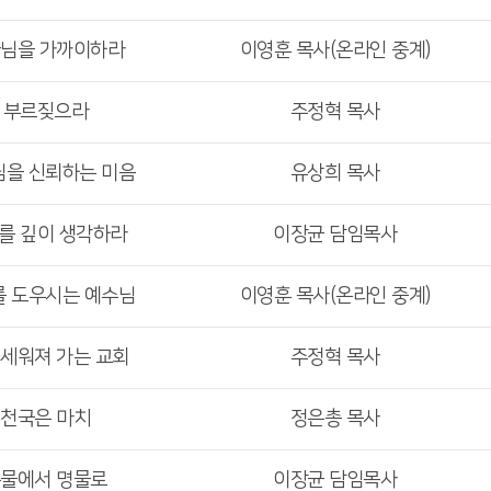
나님을 가까이하라
이영훈 목사(온라인 중계)
> 부르짖으라
주정혁 목사
님을 신뢰하는 미음
유상희 목사
수를 깊이 생각하라
이장균 담임목사
를 도우시는 예수님
이영훈 목사(온라인 중계)
 세워져 가는 교회
주정혁 목사
 천국은 마치
정은총 목사
흉물에서 명물로
이장균 담임목사