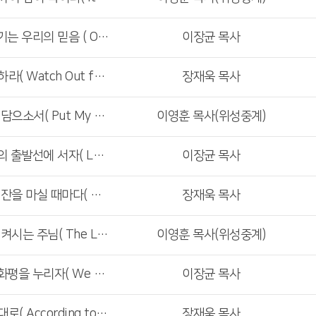
<주일2,3부예배>세상을 이기는 우리의 믿음 ( Our Faith That Overcomes the World )
이장균 목사
<주일1부예배>경화를 조심하라( Watch Out for Hardening )
장재욱 목사
<주일4부예배>나의 눈물을 담으소서( Put My Tears in Your Bottle )
이영훈 목사(위성중계)
<주일2,3부예배>다시 믿음의 출발선에 서자( Let’s Get Back to the Starting Line of Faith )
이장균 목사
<주일1부예배>떡을 먹으며 잔을 마실 때마다( Whenever You Eat This Bread and Drink This Cup )
장재욱 목사
<주일4부예배>나의 등불을 켜시는 주님( The Lord Who Lights My Lamp )
이영훈 목사(위성중계)
<주일2,3부예배>하나님과 화평을 누리자( We Have Peace With god )
이장균 목사
<주일1부예배>하나님의 뜻대로( According to God’s Will )
장재욱 목사