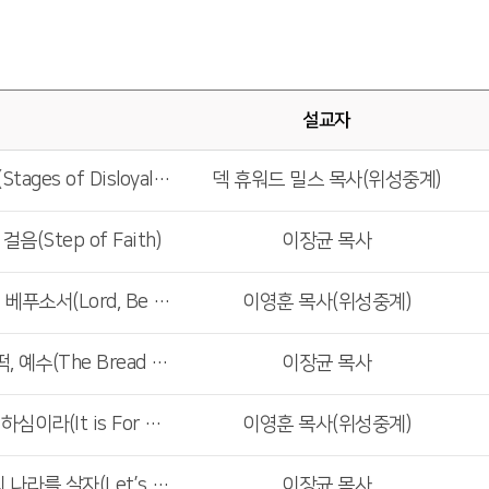
설교자
<주일4부예배>불충의 단계(Stages of Disloyalty)
덱 휴워드 밀스 목사(위성중계)
(Step of Faith)
이장균 목사
<주일4부예배>주여, 은혜를 베푸소서(Lord, Be Gracious To Us)
이영훈 목사(위성중계)
<주일1,2,3부예배>생명의 떡, 예수(The Bread of Life, Jesus)
이장균 목사
<주일4부예배>평안을 주려 하심이라(It is For My Peace)
이영훈 목사(위성중계)
<주일1,2,3부예배>하나님의 나라를 살자(Let’s Live in the Kingdom of God)
이장균 목사