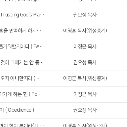
<주일1부예배>남 탓 말고 ( Trusting God’s Plan )
권오성 목사
<주일4부예배>사모하는 영혼을 만족하게 하시는 하나님 ( God Who Satisfies the Thirsty )
이영훈 목사(위성중계)
<주일2,3부예배>기뻐하며 즐거워할지어다 ( Be Glad and Rejoice )
이장균 목사
<주일1부예배>내게 중요한 것이 그에게는 안 중요할 때 ( The Clash of Values )
권오성 목사
<주일4부예배>그 손이 내려오지 아니한지라 ( Hands Remained Steady )
이영훈 목사(위성중계)
<주일2,3부예배>세상을 살아가게 하는 힘 ( Power to Live the World )
이장균 목사
 Obedience )
권오성 목사
<주일4부예배>하나님께 가까이 함이 복이라( It Is Good to Be near God )
이영훈 목사(위성중계)