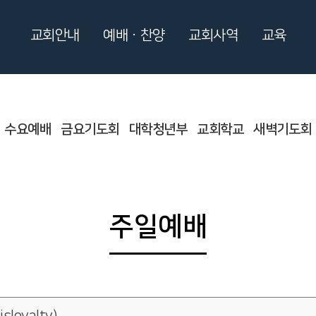
교회안내
예배ㆍ찬양
교회사역
교육
수요예배
금요기도회
대학청년부
교회학교
새벽기도회
주일예배
oyalty)