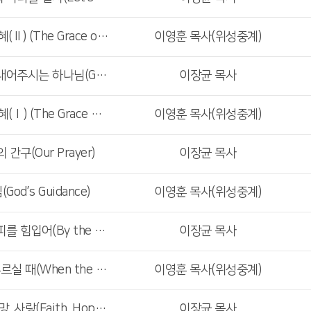
<주일4부예배>십계명의 은혜(Ⅱ) (The Grace of the Ten Commandments) (Ⅱ)
이영훈 목사(위성중계)
<주일1,2,3부예배>천국을 내어주시는 하나님(God Who Gives Heaven)
이장균 목사
<주일4부예배>십계명의 은혜(Ⅰ) (The Grace of the Ten Commandments) (Ⅰ)
이영훈 목사(위성중계)
간구(Our Prayer)
이장균 목사
d’s Guidance)
이영훈 목사(위성중계)
<주일1,2,3부예배>예수의 피를 힘입어(By the Blood of Jesus)
이장균 목사
<주일4부예배>주님 나를 부르실 때(When the Lord Calls Me)
이영훈 목사(위성중계)
<주일1,2,3부예배>믿음, 소망, 사랑(Faith, Hope and Love)
이장균 목사