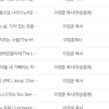
<주일4부예배>하나님의 이름으로 나아가노라(I Come in the Name of the God)
이영훈 목사(위성중계)
<주일1,2,3부예배>가치 있는 삶, 가치 있는 믿음(A Worthwhile Life, a Worthwhile Belief)
이장균 목사
<주일4부예배>하나님을 의지하는 사람(The Man Who Trusts in God)
이영훈목사
<주일1,2,3부예배>너를 해방하였음이라(The Law of the Spirit has set you Free)
이장균 목사
<주일4부예배>내 사랑하는 아들 내 기뻐하는 자 ( My Beloved Son in Whom I Delight )
이영훈 목사(위성중계)
<주일1,2,3부예배>예수님의 선택 ( Jesus’ Choice )
이장균 목사
<주일4부예배>무엇이 보이느냐?(Do You See Anything?)
이영훈 목사(위성중계)
<주일2,3부예배>변하지 않는 믿음 ( Unchanging Faith )
이장균 목사