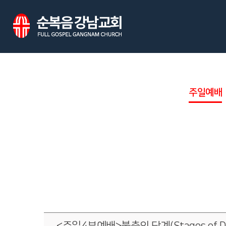
주일예배
<주일4부예배>불충의 단계(Stages of Disl