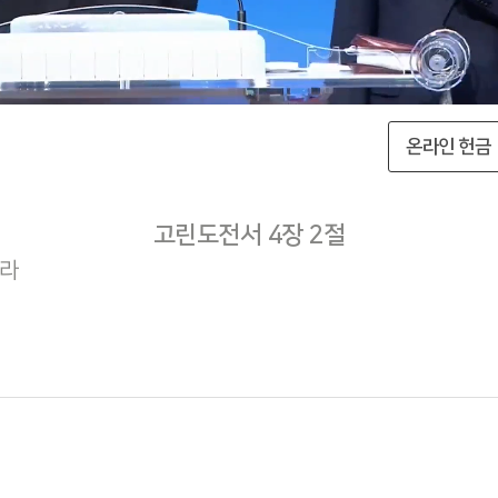
온라인 헌금
고린도전서 4장 2절
니라