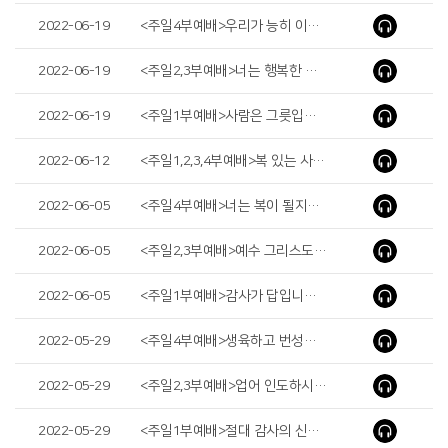
2022-06-19
<주일4부예배>우리가 능히 이기리라( We Will Surely Overcome It)
2022-06-19
<주일2,3부예배>너는 행복한 사람이로다( Blessed Are You )
2022-06-19
<주일1부예배>사람은 그릇입니다( People Are Utensils )
2022-06-12
<주일1,2,3,4부예배>복 있는 사람이 있어야 할 자리 ( A Place Where Blessed Man Should Be )
2022-06-05
<주일4부예배>너는 복이 될지라(You Will Be a Blessing)
2022-06-05
<주일2,3부예배>예수 그리스도, 보혈의 능력( Jesus Christ, the Power of the Precious Blood )
2022-06-05
<주일1부예배>감사가 답입니다( Thanksgiving ls the Answer )
2022-05-29
<주일4부예배>생육하고 번성하라(Be Fruiful and multiply)
2022-05-29
<주일2,3부예배>업어 인도하시는 하나님의 은혜( God’s Grace to Guide Me by Carrying Me on Eagle’s Wings )
2022-05-29
<주일1부예배>절대 감사의 신앙( The Faith of the Absolute Thanksgiving )