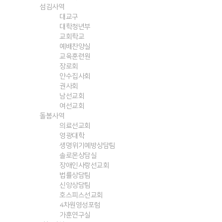
섬김사역
대교구
대학청년부
교회학교
예배찬양실
교육훈련원
장로회
안수집사회
권사회
남선교회
여선교회
돌봄사역
의료선교회
영광대학
생명위기예방상담팀
솔로몬상담실
장애인사랑선교회
법률상담팀
신앙상담팀
호스피스선교회
4차원영성포럼
가훈연구실