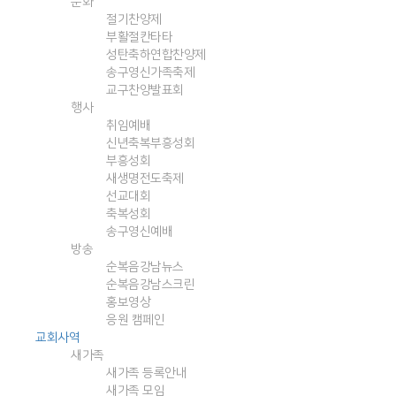
문화
절기찬양제
부활절칸타타
성탄축하연합찬양제
송구영신가족축제
교구찬양발표회
행사
취임예배
신년축복부흥성회
부흥성회
새생명전도축제
선교대회
축복성회
송구영신예배
방송
순복음강남뉴스
순복음강남스크린
홍보영상
응원 캠페인
교회사역
새가족
새가족 등록안내
새가족 모임