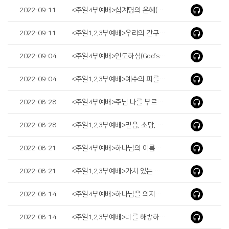
2022-09-11
<주일4부예배>십계명의 은혜(Ⅰ) (The Grace of the Ten Commandments) (Ⅰ)
2022-09-11
<주일1,2,3부예배>우리의 간구(Our Prayer)
2022-09-04
<주일4부예배>인도하심(God’s Guidance)
2022-09-04
<주일1,2,3부예배>예수의 피를 힘입어(By the Blood of Jesus)
2022-08-28
<주일4부예배>주님 나를 부르실 때(When the Lord Calls Me)
2022-08-28
<주일1,2,3부예배>믿음, 소망, 사랑(Faith, Hope and Love)
2022-08-21
<주일4부예배>하나님의 이름으로 나아가노라(I Come in the Name of the God)
2022-08-21
<주일1,2,3부예배>가치 있는 삶, 가치 있는 믿음(A Worthwhile Life, a Worthwhile Belief)
2022-08-14
<주일4부예배>하나님을 의지하는 사람(The Man Who Trusts in God)
2022-08-14
<주일1,2,3부예배>너를 해방하였음이라(The Law of the Spirit has set you Free)