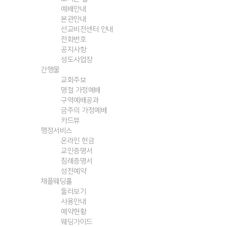
예배안내
본관안내
선교비전센터 안내
전화번호
공지사항
성도사업장
간행물
교회주보
명절 가정예배
구역예배공과
금주의 가정예배
카드뷰
행정서비스
온라인 헌금
교인증명서
침례증명서
성전예약
채플웨딩홀
둘러보기
사용안내
예약현황
웨딩가이드