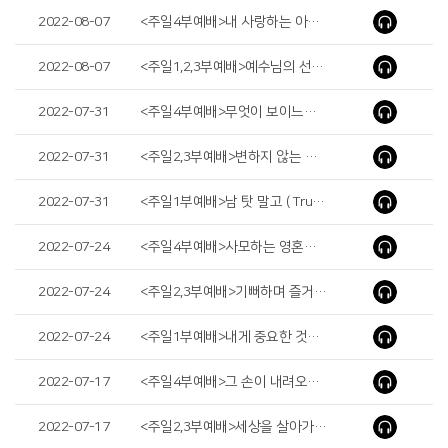
2022-08-07
<주일4부예배>내 사랑하는 아들 내 기뻐하는 자 ( My Beloved Son in Whom I Delight )
2022-08-07
<주일1,2,3부예배>예수님의 선택 ( Jesus’ Choice )
2022-07-31
<주일4부예배>무엇이 보이느냐?(Do You See Anything?)
2022-07-31
<주일2,3부예배>변하지 않는 믿음 ( Unchanging Faith )
2022-07-31
<주일1부예배>남 탓 말고 ( Trusting God’s Plan )
2022-07-24
<주일4부예배>사모하는 영혼을 만족하게 하시는 하나님 ( God Who Satisfies the Thirsty )
2022-07-24
<주일2,3부예배>기뻐하며 즐거워할지어다 ( Be Glad and Rejoice )
2022-07-24
<주일1부예배>내게 중요한 것이 그에게는 안 중요할 때 ( The Clash of Values )
2022-07-17
<주일4부예배>그 손이 내려오지 아니한지라 ( Hands Remained Steady )
2022-07-17
<주일2,3부예배>세상을 살아가게 하는 힘 ( Power to Live the World )