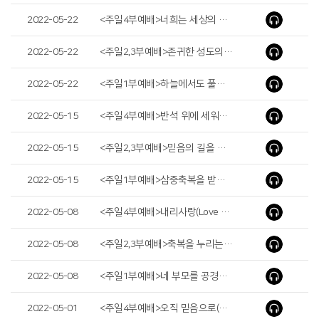
2022-05-22
<주일4부예배>너희는 세상의 빛이라(You Are the Light of the World)
2022-05-22
<주일2,3부예배>존귀한 성도의 믿음(Faith of the Glorious Saint)
2022-05-22
<주일1부예배>하늘에서도 풀리리라( It Will Be Loosed in Heaven )
2022-05-15
<주일4부예배>반석 위에 세워진 교회(The Church Built on the Rock)
2022-05-15
<주일2,3부예배>믿음의 길을 계속 갑시다(Let's Continue on the Way of Faith)
2022-05-15
<주일1부예배>삼중축복을 받는 그릇(The Jar Receiving the Three-Fold Blessing)
2022-05-08
<주일4부예배>내리사랑(Love Flows Downward)
2022-05-08
<주일2,3부예배>축복을 누리는 가정(Blessed Family)
2022-05-08
<주일1부예배>네 부모를 공경하라(Honor Your Father and Your Mother)
2022-05-01
<주일4부예배>오직 믿음으로(Only by Faith)