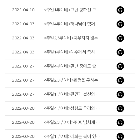
2022-04-10
<주일1부예배>고난 당하신 그리스도(The Suffering of Christ)
2022-04-03
<주일4부예배>하나님이 함께하시는 사람(A Person with Whom God Is)
2022-04-03
<주일2,3부예배>치우치지 않는 믿음(Faith That Does Not Turn Aside)
2022-04-03
<주일1부예배>예수께서 즉시 손을 내밀어(Immediately Jesus Reached out His Hand)
2022-03-27
<주일4부예배>환난 중에도 즐거워하나니(We Rejoice in Our Sufferings)
2022-03-27
<주일2,3부예배>화평을 구하는 믿음(Peace-seeking Faith)
2022-03-27
<주일1부예배>편견과 불신의 결과(The Fruit of Prejudice and Unbelief)
2022-03-20
<주일4부예배>성령도 우리의 연약함을 도우시나니(The Holy Spirit Helps Us in Our Weakness)
2022-03-20
<주일2,3부예배>주여, 넘치게 하소서(Lord, Let It Overflow)
2022-03-20
<주일1부예배>너희는 복이 있도다(Blessed are you)