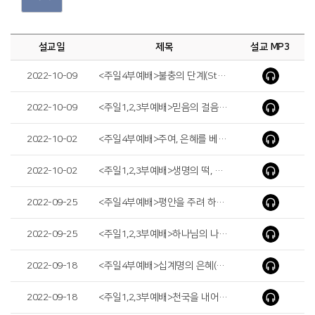
설교일
제목
설교 MP3
2022-10-09
<주일4부예배>불충의 단계(Stages of Disloyalty)
2022-10-09
<주일1,2,3부예배>믿음의 걸음(Step of Faith)
2022-10-02
<주일4부예배>주여, 은혜를 베푸소서(Lord, Be Gracious To Us)
2022-10-02
<주일1,2,3부예배>생명의 떡, 예수(The Bread of Life, Jesus)
2022-09-25
<주일4부예배>평안을 주려 하심이라(It is For My Peace)
2022-09-25
<주일1,2,3부예배>하나님의 나라를 살자(Let’s Live in the Kingdom of God)
2022-09-18
<주일4부예배>십계명의 은혜(Ⅱ) (The Grace of the Ten Commandments) (Ⅱ)
2022-09-18
<주일1,2,3부예배>천국을 내어주시는 하나님(God Who Gives Heaven)