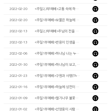
2022-02-20
<주일2,3부예배>고통 속에 하나님의 은총(The Grace of God in Pain)
2022-02-20
<주일1부예배>보물은 하늘에 쌓으라(Store up Treasures in Heaven)
2022-02-13
<주일2,3부예배>주님의 전을 사모하라 (Yearn the Temple of the Lord)
2022-02-13
<주일1부예배>반응이 인생을 결정합니다(Your Reaction Determines Your Life)
2022-02-06
<주일1부예배>하나님 나는 누구입니까?(God, who am I?)
2022-01-30
<주일1부예배>하나님이 보고, 듣고, 알고(God Sees, Hears and Knows)
2022-01-23
<주일1부예배>구원과 사명(The Salvation and Mission)
2022-01-16
<주일1부예배>하늘에 상전이 계심을 알지어다(You Know that You Have a Master in Heaven)
2022-01-09
<주일1부예배>떨기나무 불꽃을 보니(Looking at Flames of the Bush)
2022-01-02
<주일1부예배>선영웅이 사람 잡는다(An Alien neither a Ruler nor a Judge)