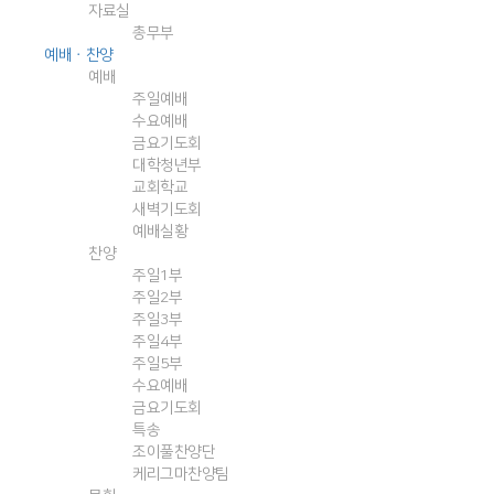
자료실
총무부
예배ㆍ찬양
예배
주일예배
수요예배
금요기도회
대학청년부
교회학교
새벽기도회
예배실황
찬양
주일1부
주일2부
주일3부
주일4부
주일5부
수요예배
금요기도회
특송
조이풀찬양단
케리그마찬양팀