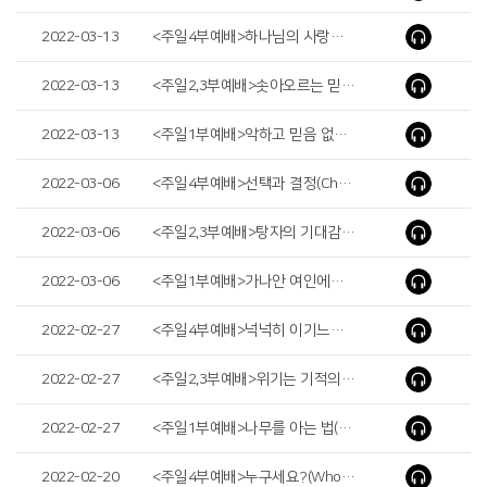
2022-03-13
<주일4부예배>하나님의 사랑하심을 받은 자(Those Who Are Loved by God)
2022-03-13
<주일2,3부예배>솟아오르는 믿음(Springing Faith)
2022-03-13
<주일1부예배>악하고 믿음 없는 세대일수록(The More Unfaithful and Wicked Generation)
2022-03-06
<주일4부예배>선택과 결정(Choice and Decision)
2022-03-06
<주일2,3부예배>탕자의 기대감(Expectation of a Prodigal Son)
2022-03-06
<주일1부예배>가나안 여인에게서 찾으신 것(What Jesus Found from a Canaan Woman)
2022-02-27
<주일4부예배>넉넉히 이기느니라(We Overwhelmingly Conquer)
2022-02-27
<주일2,3부예배>위기는 기적의 기회다(Crisis Is the Opportunity of Miracle)
2022-02-27
<주일1부예배>나무를 아는 법(How to Know Trees)
2022-02-20
<주일4부예배>누구세요?(Who Art Thou?)