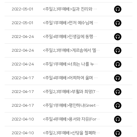
2022-05-01
<주일2,3부예배>길과 진리와 생명되시는 예수님(Jesus the way, the Truth and the Life)
2022-05-01
<주일1부예배>먼저 예수님께 데려 갔더라면 (lf He Had Taken His Son to Jesus First)
2022-04-24
<주일4부예배>인생길에 동행하시는 예수님(Jesus Walks with Us on the Path of Life)
2022-04-24
<주일2,3부예배>게르솜에서 엘리에셀까지(From Gershom to Eliezer)
2022-04-24
<주일1부예배>너희는 나를 누구라 하느냐(Who Do You Say I Am)
2022-04-17
<주일4부예배>어찌하여 울며 누구를 찾느냐(Why Are You Crying? Who Are You Looking for?)
2022-04-17
<주일2,3부예배>부활과 희망(The Resurrection and Hope)
2022-04-17
<주일1부예배>평안하냐(Greetings)
2022-04-10
<주일4부예배>용서와 자유(Forgiveness and Freedom)
2022-04-10
<주일2,3부예배>산당을 철폐하는 믿음(Faith to Remove the High Place)