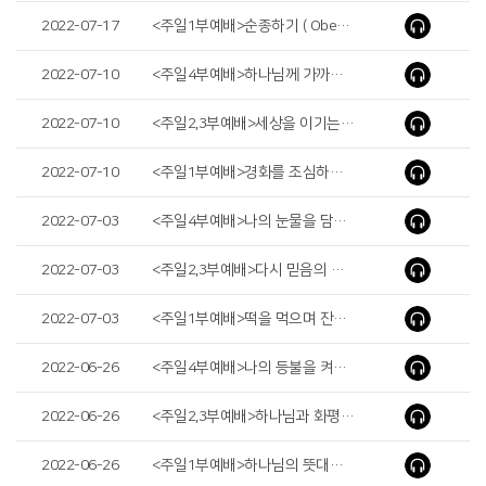
2022-07-17
<주일1부예배>순종하기 ( Obedience )
2022-07-10
<주일4부예배>하나님께 가까이 함이 복이라( It Is Good to Be near God )
2022-07-10
<주일2,3부예배>세상을 이기는 우리의 믿음 ( Our Faith That Overcomes the World )
2022-07-10
<주일1부예배>경화를 조심하라( Watch Out for Hardening )
2022-07-03
<주일4부예배>나의 눈물을 담으소서( Put My Tears in Your Bottle )
2022-07-03
<주일2,3부예배>다시 믿음의 출발선에 서자( Let’s Get Back to the Starting Line of Faith )
2022-07-03
<주일1부예배>떡을 먹으며 잔을 마실 때마다( Whenever You Eat This Bread and Drink This Cup )
2022-06-26
<주일4부예배>나의 등불을 켜시는 주님( The Lord Who Lights My Lamp )
2022-06-26
<주일2,3부예배>하나님과 화평을 누리자( We Have Peace With god )
2022-06-26
<주일1부예배>하나님의 뜻대로( According to God’s Will )