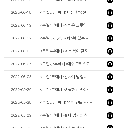
2022-06-19
<주일2,3부예배>너는 행복한 사람이로다( Blessed Are You )
2022-06-19
<주일1부예배>사람은 그릇입니다( People Are Utensils )
2022-06-12
<주일1,2,3,4부예배>복 있는 사람이 있어야 할 자리 ( A Place Where Blessed Man Should Be )
2022-06-05
<주일4부예배>너는 복이 될지라(You Will Be a Blessing)
2022-06-05
<주일2,3부예배>예수 그리스도, 보혈의 능력( Jesus Christ, the Power of the Precious Blood )
2022-06-05
<주일1부예배>감사가 답입니다( Thanksgiving ls the Answer )
2022-05-29
<주일4부예배>생육하고 번성하라(Be Fruiful and multiply)
2022-05-29
<주일2,3부예배>업어 인도하시는 하나님의 은혜( God’s Grace to Guide Me by Carrying Me on Eagle’s Wings )
2022-05-29
<주일1부예배>절대 감사의 신앙( The Faith of the Absolute Thanksgiving )