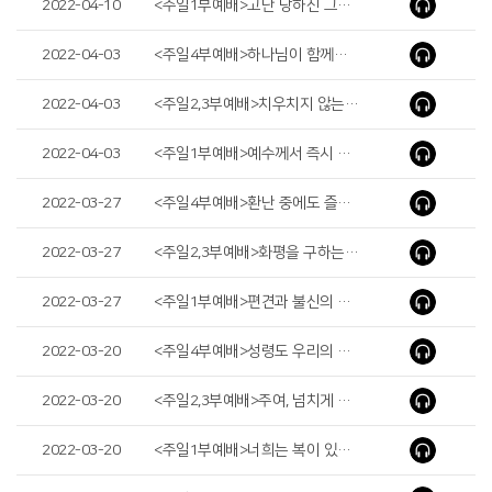
2022-04-10
<주일1부예배>고난 당하신 그리스도(The Suffering of Christ)
2022-04-03
<주일4부예배>하나님이 함께하시는 사람(A Person with Whom God Is)
2022-04-03
<주일2,3부예배>치우치지 않는 믿음(Faith That Does Not Turn Aside)
2022-04-03
<주일1부예배>예수께서 즉시 손을 내밀어(Immediately Jesus Reached out His Hand)
2022-03-27
<주일4부예배>환난 중에도 즐거워하나니(We Rejoice in Our Sufferings)
2022-03-27
<주일2,3부예배>화평을 구하는 믿음(Peace-seeking Faith)
2022-03-27
<주일1부예배>편견과 불신의 결과(The Fruit of Prejudice and Unbelief)
2022-03-20
<주일4부예배>성령도 우리의 연약함을 도우시나니(The Holy Spirit Helps Us in Our Weakness)
2022-03-20
<주일2,3부예배>주여, 넘치게 하소서(Lord, Let It Overflow)
2022-03-20
<주일1부예배>너희는 복이 있도다(Blessed are you)