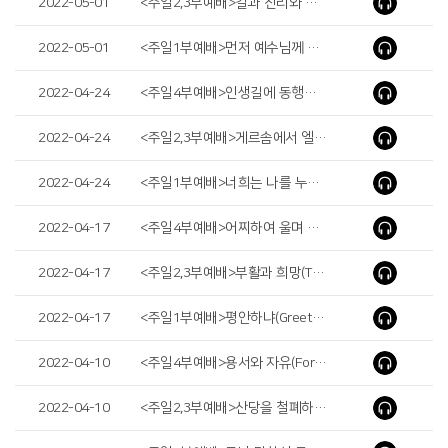
2022-05-01
<주일2,3부예배>길과 진리와 생명되시는 예수님(Jesus the way, the Truth and the Life)
2022-05-01
<주일1부예배>먼저 예수님께 데려 갔더라면 (lf He Had Taken His Son to Jesus First)
2022-04-24
<주일4부예배>인생길에 동행하시는 예수님(Jesus Walks with Us on the Path of Life)
2022-04-24
<주일2,3부예배>게르솜에서 엘리에셀까지(From Gershom to Eliezer)
2022-04-24
<주일1부예배>너희는 나를 누구라 하느냐(Who Do You Say I Am)
2022-04-17
<주일4부예배>어찌하여 울며 누구를 찾느냐(Why Are You Crying? Who Are You Looking for?)
2022-04-17
<주일2,3부예배>부활과 희망(The Resurrection and Hope)
2022-04-17
<주일1부예배>평안하냐(Greetings)
2022-04-10
<주일4부예배>용서와 자유(Forgiveness and Freedom)
2022-04-10
<주일2,3부예배>산당을 철폐하는 믿음(Faith to Remove the High Place)