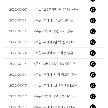
2022-08-07
<주일1,2,3부예배>예수님의 선택 ( Jesus’ Choice )
2022-07-31
<주일4부예배>무엇이 보이느냐?(Do You See Anything?)
2022-07-31
<주일2,3부예배>변하지 않는 믿음 ( Unchanging Faith )
2022-07-31
<주일1부예배>남 탓 말고 ( Trusting God’s Plan )
2022-07-24
<주일4부예배>사모하는 영혼을 만족하게 하시는 하나님 ( God Who Satisfies the Thirsty )
2022-07-24
<주일2,3부예배>기뻐하며 즐거워할지어다 ( Be Glad and Rejoice )
2022-07-24
<주일1부예배>내게 중요한 것이 그에게는 안 중요할 때 ( The Clash of Values )
2022-07-17
<주일4부예배>그 손이 내려오지 아니한지라 ( Hands Remained Steady )
2022-07-17
<주일2,3부예배>세상을 살아가게 하는 힘 ( Power to Live the World )
2022-07-17
<주일1부예배>순종하기 ( Obedience )