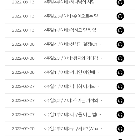
2022-03-13
<주일4부예배>하나님의 사랑하심을 받은 자(Those Who Are Loved by God)
2022-03-13
<주일2,3부예배>솟아오르는 믿음(Springing Faith)
2022-03-13
<주일1부예배>악하고 믿음 없는 세대일수록(The More Unfaithful and Wicked Generation)
2022-03-06
<주일4부예배>선택과 결정(Choice and Decision)
2022-03-06
<주일2,3부예배>탕자의 기대감(Expectation of a Prodigal Son)
2022-03-06
<주일1부예배>가나안 여인에게서 찾으신 것(What Jesus Found from a Canaan Woman)
2022-02-27
<주일4부예배>넉넉히 이기느니라(We Overwhelmingly Conquer)
2022-02-27
<주일2,3부예배>위기는 기적의 기회다(Crisis Is the Opportunity of Miracle)
2022-02-27
<주일1부예배>나무를 아는 법(How to Know Trees)
2022-02-20
<주일4부예배>누구세요?(Who Art Thou?)