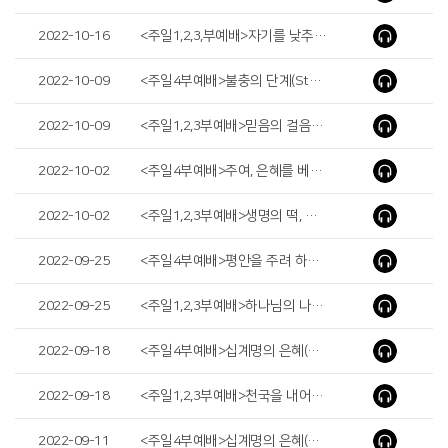
2022-10-16
<주일1,2,3,부예배>자기를 낮추는 사람(One Who Humbles Himself)
2022-10-09
<주일4부예배>불충의 단계(Stages of Disloyalty)
2022-10-09
<주일1,2,3부예배>믿음의 걸음(Step of Faith)
2022-10-02
<주일4부예배>주여, 은혜를 베푸소서(Lord, Be Gracious To Us)
2022-10-02
<주일1,2,3부예배>생명의 떡, 예수(The Bread of Life, Jesus)
2022-09-25
<주일4부예배>평안을 주려 하심이라(It is For My Peace)
2022-09-25
<주일1,2,3부예배>하나님의 나라를 살자(Let’s Live in the Kingdom of God)
2022-09-18
<주일4부예배>십계명의 은혜(Ⅱ) (The Grace of the Ten Commandments) (Ⅱ)
2022-09-18
<주일1,2,3부예배>천국을 내어주시는 하나님(God Who Gives Heaven)
2022-09-11
<주일4부예배>십계명의 은혜(Ⅰ) (The Grace of the Ten Commandments) (Ⅰ)