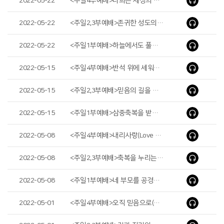
2022-05-22
<주일4부예배>너희는 세상의 빛이라(You Are the Light of the World)
2022-05-22
<주일2,3부예배>존귀한 성도의 믿음(Faith of the Glorious Saint)
2022-05-22
<주일1부예배>하늘에서도 풀리리라( It Will Be Loosed in Heaven )
2022-05-15
<주일4부예배>반석 위에 세워진 교회(The Church Built on the Rock)
2022-05-15
<주일2,3부예배>믿음의 길을 계속 갑시다(Let's Continue on the Way of Faith)
2022-05-15
<주일1부예배>삼중축복을 받는 그릇(The Jar Receiving the Three-Fold Blessing)
2022-05-08
<주일4부예배>내리사랑(Love Flows Downward)
2022-05-08
<주일2,3부예배>축복을 누리는 가정(Blessed Family)
2022-05-08
<주일1부예배>네 부모를 공경하라(Honor Your Father and Your Mother)
2022-05-01
<주일4부예배>오직 믿음으로(Only by Faith)