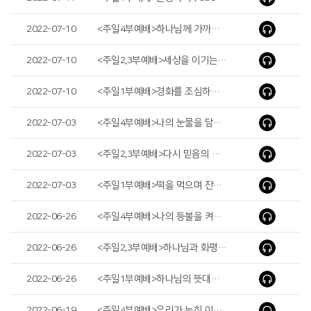
2022-07-10
<주일4부예배>하나님께 가까이 함이 복이라( It Is Good to Be near God )
2022-07-10
<주일2,3부예배>세상을 이기는 우리의 믿음 ( Our Faith That Overcomes the World )
2022-07-10
<주일1부예배>경화를 조심하라( Watch Out for Hardening )
2022-07-03
<주일4부예배>나의 눈물을 담으소서( Put My Tears in Your Bottle )
2022-07-03
<주일2,3부예배>다시 믿음의 출발선에 서자( Let’s Get Back to the Starting Line of Faith )
2022-07-03
<주일1부예배>떡을 먹으며 잔을 마실 때마다( Whenever You Eat This Bread and Drink This Cup )
2022-06-26
<주일4부예배>나의 등불을 켜시는 주님( The Lord Who Lights My Lamp )
2022-06-26
<주일2,3부예배>하나님과 화평을 누리자( We Have Peace With god )
2022-06-26
<주일1부예배>하나님의 뜻대로( According to God’s Will )
2022-06-19
<주일4부예배>우리가 능히 이기리라( We Will Surely Overcome It)