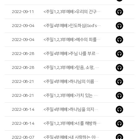
2022-09-11
<주일1,2,3부예배>우리의 간구(Our Prayer)
2022-09-04
<주일4부예배>인도하심(God’s Guidance)
2022-09-04
<주일1,2,3부예배>예수의 피를 힘입어(By the Blood of Jesus)
2022-08-28
<주일4부예배>주님 나를 부르실 때(When the Lord Calls Me)
2022-08-28
<주일1,2,3부예배>믿음, 소망, 사랑(Faith, Hope and Love)
2022-08-21
<주일4부예배>하나님의 이름으로 나아가노라(I Come in the Name of the God)
2022-08-21
<주일1,2,3부예배>가치 있는 삶, 가치 있는 믿음(A Worthwhile Life, a Worthwhile Belief)
2022-08-14
<주일4부예배>하나님을 의지하는 사람(The Man Who Trusts in God)
2022-08-14
<주일1,2,3부예배>너를 해방하였음이라(The Law of the Spirit has set you Free)
2022-08-07
<주일4부예배>내 사랑하는 아들 내 기뻐하는 자 ( My Beloved Son in Whom I Delight )