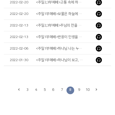
2022-02-20
<주일2,3부예배>고통 속에 하나님의 은총(The Grace of God in Pain)
2022-02-20
<주일1부예배>보물은 하늘에 쌓으라(Store up Treasures in Heaven)
2022-02-13
<주일2,3부예배>주님의 전을 사모하라 (Yearn the Temple of the Lord)
2022-02-13
<주일1부예배>반응이 인생을 결정합니다(Your Reaction Determines Your Life)
2022-02-06
<주일1부예배>하나님 나는 누구입니까?(God, who am I?)
2022-01-30
<주일1부예배>하나님이 보고, 듣고, 알고(God Sees, Hears and Knows)
3
4
5
6
7
8
9
10