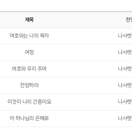
제목
찬
여호와는 나의 목자
나사
여정
나사
여호와 우리 주여
나사
찬양하라
나사
이것이 나의 간증이요
나사
아 하나님의 은혜로
나사