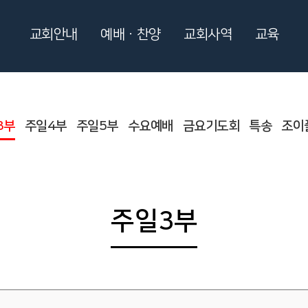
교회안내
예배ㆍ찬양
교회사역
교육
3부
주일4부
주일5부
수요예배
금요기도회
특송
조이
주일3부