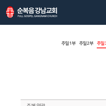
주일1부
주일2부
주일
주께 영광