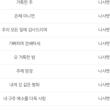
거룩한 주
나사
은혜 아니면
나사
주의 모든 일에 감사드리며
나사
기뻐하며 경배하세
나사
오 거룩한 밤
나사
주께 영광
나사
내게 강 같은 평화
나사
내 구주 예수를 더욱 사랑
나사