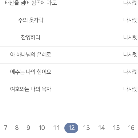
태산을 넘어 험곡에 가도
나사
주의 옷자락
나사
찬양하라
나사
아 하나님의 은혜로
나사
예수는 나의 힘이요
나사
여호와는 나의 목자
나사
7
8
9
10
11
12
13
14
15
16