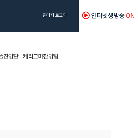
인터넷생방송
ON
관리자 로그인
풀찬양단
케리그마찬양팀