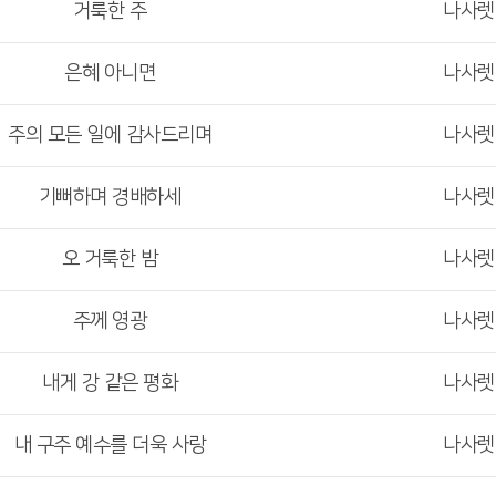
거룩한 주
나사
은혜 아니면
나사
주의 모든 일에 감사드리며
나사
기뻐하며 경배하세
나사
오 거룩한 밤
나사
주께 영광
나사
내게 강 같은 평화
나사
내 구주 예수를 더욱 사랑
나사