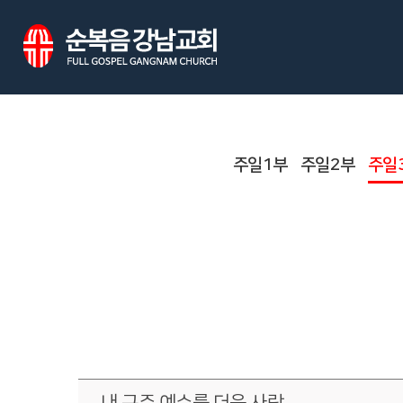
주일1부
주일2부
주일
내 구주 예수를 더욱 사랑