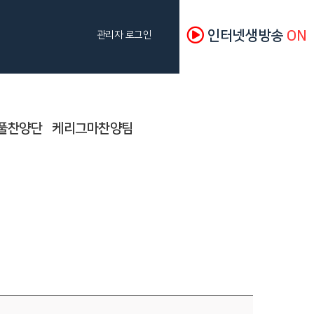
인터넷생방송
ON
관리자 로그인
풀찬양단
케리그마찬양팀