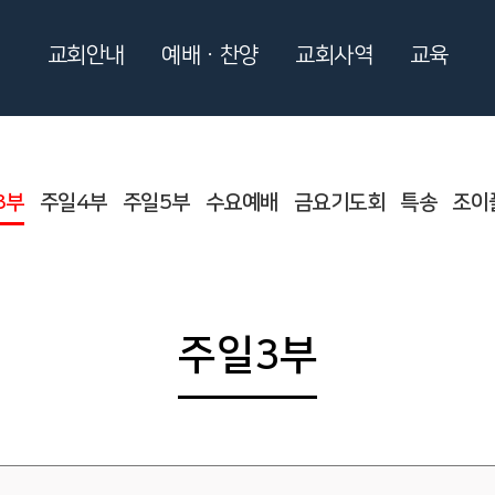
교회안내
예배ㆍ찬양
교회사역
교육
3부
주일4부
주일5부
수요예배
금요기도회
특송
조이
주일3부