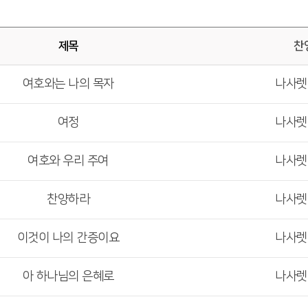
제목
찬
여호와는 나의 목자
나사
여정
나사
여호와 우리 주여
나사
찬양하라
나사
이것이 나의 간증이요
나사
아 하나님의 은혜로
나사