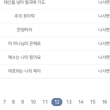
태산을 넘어 험곡에 가도
나사
주의 옷자락
나사
찬양하라
나사
아 하나님의 은혜로
나사
예수는 나의 힘이요
나사
여호와는 나의 목자
나사
7
8
9
10
11
12
13
14
15
16