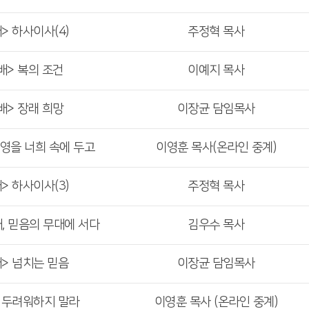
> 하사이사(4)
주정혁 목사
배> 복의 조건
이예지 목사
배> 장래 희망
이장균 담임목사
 영을 너희 속에 두고
이영훈 목사(온라인 중계)
> 하사이사(3)
주정혁 목사
해, 믿음의 무대에 서다
김우수 목사
배> 넘치는 믿음
이장균 담임목사
> 두려워하지 말라
이영훈 목사 (온라인 중계)