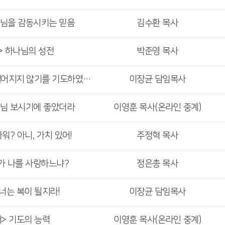
나님을 감동시키는 믿음
김수환 목사
> 하나님의 성전
박준영 목사
<주일 3부 예배> 믿음이 떨어지지 않기를 기도하였노니
이장균 담임목사
나님 보시기에 좋았더라
이영훈 목사(온라인 중계)
워? 아니, 가치 있어!
주정혁 목사
네가 나를 사랑하느냐?
정은총 목사
 너는 복이 될지라!
이장균 담임목사
배> 기도의 능력
이영훈 목사(온라인 중계)