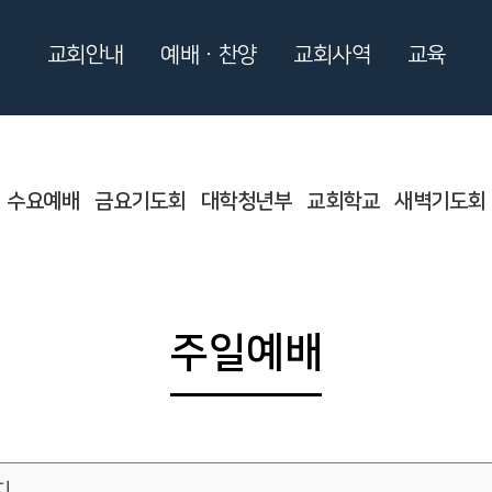
교회안내
예배ㆍ찬양
교회사역
교육
수요예배
금요기도회
대학청년부
교회학교
새벽기도회
주일예배
지