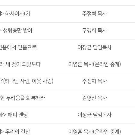
> 하사이사(2)
주정혁 목사
> 성령충만 받아
구경희 목사
 믿음에서 믿음으로!
이장균 담임목사
보라 새 것이 되었도다
이영훈 목사(온라인 중계)
'(하나님 사랑, 이웃 사랑)
주정혁 목사
건한 두려움을 회복하라
김영진 목사
배> 해피 엔딩
이장균 담임목사
배> 우리의 결산
이영훈 목사(온라인 중계)