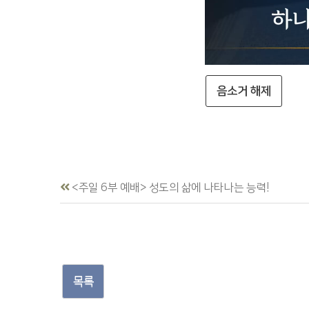
음소거 해제
<주일 6부 예배> 성도의 삶에 나타나는 능력!
목록