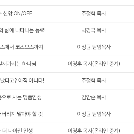
 신앙 ON/OFF
주정혁 목사
의 삶에 나타나는 능력!
박경국 목사
오스에서 코스모스까지
이장균 담임목사
>앞서가시는 하나님
이영훈 목사(온라인 중계)
끝났다고? 아직 아니다!
주정혁 목사
음으로 사는 명품인생
김안순 목사
어버리지 말아야 할 것
이장균 담임목사
> 더 나아진 인생
이영훈 목사(온라인 중계)