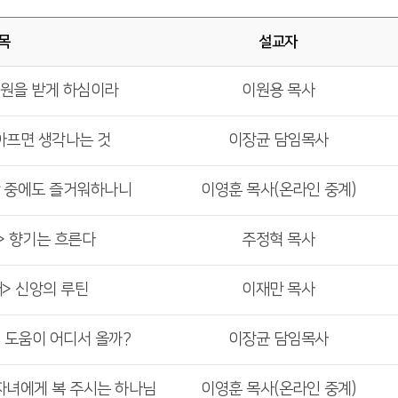
목
설교자
구원을 받게 하심이라
이원용 목사
 아프면 생각나는 것
이장균 담임목사
난 중에도 즐거워하나니
이영훈 목사(온라인 중계)
> 향기는 흐른다
주정혁 목사
배> 신앙의 루틴
이재만 목사
의 도움이 어디서 올까?
이장균 담임목사
 자녀에게 복 주시는 하나님
이영훈 목사(온라인 중계)