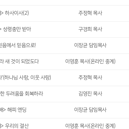
> 하사이사(2)
주정혁 목사
> 성령충만 받아
구경희 목사
 믿음에서 믿음으로!
이장균 담임목사
보라 새 것이 되었도다
이영훈 목사(온라인 중계)
'(하나님 사랑, 이웃 사랑)
주정혁 목사
건한 두려움을 회복하라
김영진 목사
배> 해피 엔딩
이장균 담임목사
배> 우리의 결산
이영훈 목사(온라인 중계)