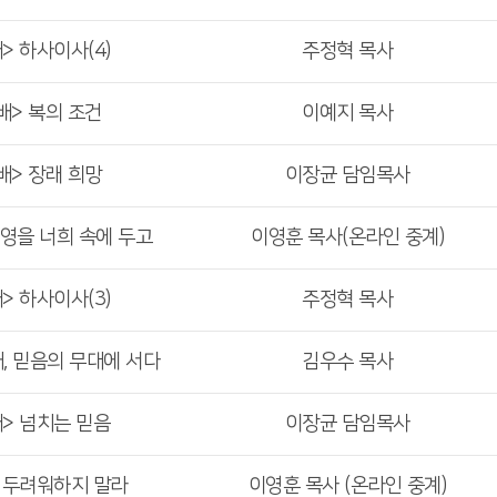
> 하사이사(4)
주정혁 목사
배> 복의 조건
이예지 목사
배> 장래 희망
이장균 담임목사
 영을 너희 속에 두고
이영훈 목사(온라인 중계)
> 하사이사(3)
주정혁 목사
해, 믿음의 무대에 서다
김우수 목사
배> 넘치는 믿음
이장균 담임목사
> 두려워하지 말라
이영훈 목사 (온라인 중계)