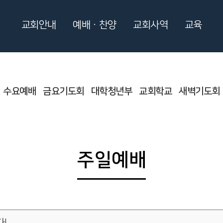
교회안내
예배ㆍ찬양
교회사역
교육
수요예배
금요기도회
대학청년부
교회학교
새벽기도회
주일예배
!