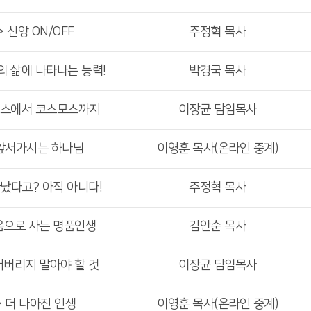
 신앙 ON/OFF
주정혁 목사
의 삶에 나타나는 능력!
박경국 목사
오스에서 코스모스까지
이장균 담임목사
>앞서가시는 하나님
이영훈 목사(온라인 중계)
끝났다고? 아직 아니다!
주정혁 목사
음으로 사는 명품인생
김안순 목사
어버리지 말아야 할 것
이장균 담임목사
> 더 나아진 인생
이영훈 목사(온라인 중계)