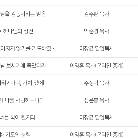
나님을 감동시키는 믿음
김수환 목사
> 하나님의 성전
박준영 목사
<주일 3부 예배> 믿음이 떨어지지 않기를 기도하였노니
이장균 담임목사
나님 보시기에 좋았더라
이영훈 목사(온라인 중계)
워? 아니, 가치 있어!
주정혁 목사
네가 나를 사랑하느냐?
정은총 목사
 너는 복이 될지라!
이장균 담임목사
배> 기도의 능력
이영훈 목사(온라인 중계)