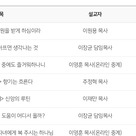
목
설교자
구원을 받게 하심이라
이원용 목사
 아프면 생각나는 것
이장균 담임목사
난 중에도 즐거워하나니
이영훈 목사(온라인 중계)
> 향기는 흐른다
주정혁 목사
배> 신앙의 루틴
이재만 목사
의 도움이 어디서 올까?
이장균 담임목사
 자녀에게 복 주시는 하나님
이영훈 목사(온라인 중계)