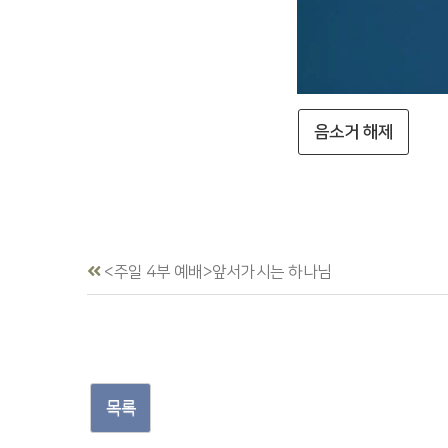
음소거 해제
<주일 4부 예배>앞서가시는 하나님
목록