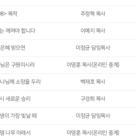
배> 목적
주정혁 목사
리는 깨져야 합니다
이예지 목사
 은혜 받으면
이장균 담임목사
나님은 구원이시라
이영훈 목사(온라인 중계)
하나님께 소망을 두라
백재호 목사
다시 새로운 승리
구경희 목사
인생이 가장 빛날 때
이장균 담임목사
로뎀 나무 아래서
이영훈 목사(온라인 중계)