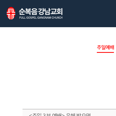
주일예배
<주일 3부 예배> 은혜 받으면