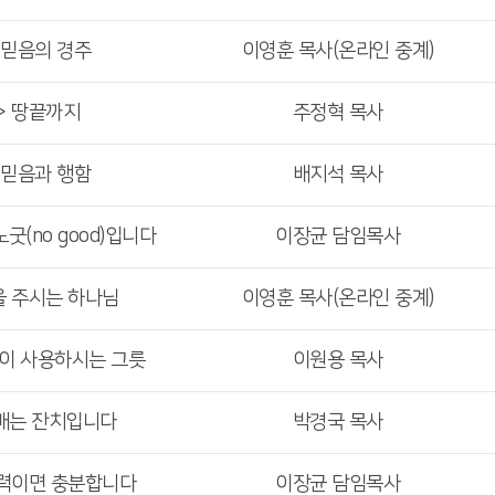
 믿음의 경주
이영훈 목사(온라인 중계)
> 땅끝까지
주정혁 목사
 믿음과 행함
배지석 목사
굿(no good)입니다
이장균 담임목사
을 주시는 하나님
이영훈 목사(온라인 중계)
님이 사용하시는 그릇
이원용 목사
예배는 잔치입니다
박경국 목사
능력이면 충분합니다
이장균 담임목사