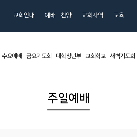
교회안내
예배ㆍ찬양
교회사역
교육
수요예배
금요기도회
대학청년부
교회학교
새벽기도회
주일예배