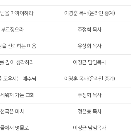
나님을 가까이하라
이영훈 목사(온라인 중계)
> 부르짖으라
주정혁 목사
님을 신뢰하는 미음
유상희 목사
수를 깊이 생각하라
이장균 담임목사
를 도우시는 예수님
이영훈 목사(온라인 중계)
 세워져 가는 교회
주정혁 목사
 천국은 마치
정은총 목사
흉물에서 명물로
이장균 담임목사