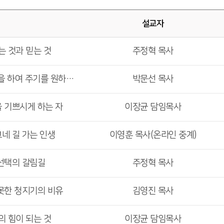
설교자
는 것과 믿는 것
주정혁 목사
<주일 6부 예배> 네게 무엇을 하여 주기를 원하느냐
박문선 목사
을 기쁘시게 하는 자
이장균 담임목사
그네 길 가는 인생
이영훈 목사(온라인 중계)
 선택의 갈림길
주정혁 목사
 못한 청지기의 비유
김영진 목사
의 힘이 되는 것
이장균 담임목사