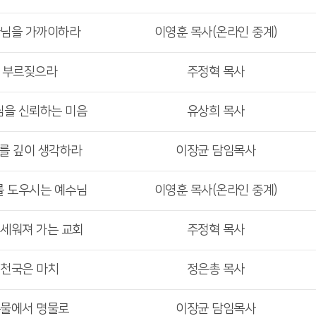
나님을 가까이하라
이영훈 목사(온라인 중계)
> 부르짖으라
주정혁 목사
님을 신뢰하는 미음
유상희 목사
수를 깊이 생각하라
이장균 담임목사
를 도우시는 예수님
이영훈 목사(온라인 중계)
 세워져 가는 교회
주정혁 목사
 천국은 마치
정은총 목사
흉물에서 명물로
이장균 담임목사