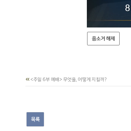
음소거 해제
<주일 6부 예배> 무엇을, 어떻게 지킬까?
목록