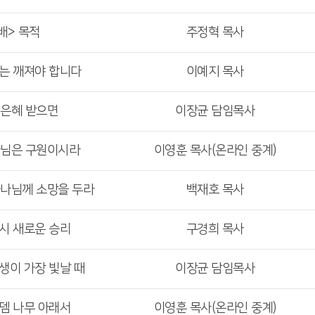
배> 목적
주정혁 목사
리는 깨져야 합니다
이예지 목사
 은혜 받으면
이장균 담임목사
나님은 구원이시라
이영훈 목사(온라인 중계)
하나님께 소망을 두라
백재호 목사
다시 새로운 승리
구경희 목사
인생이 가장 빛날 때
이장균 담임목사
로뎀 나무 아래서
이영훈 목사(온라인 중계)