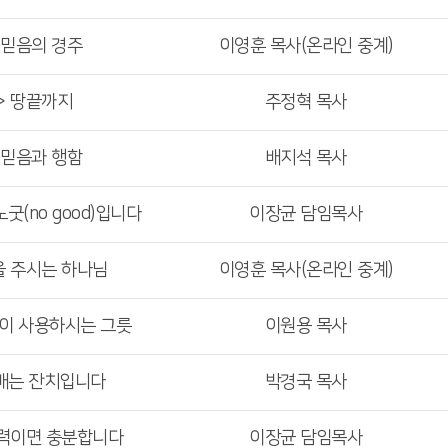
 믿음의 경주
이영훈 목사(온라인 중계)
> 땅끝까지
주정혁 목사
 믿음과 행함
배지석 목사
굿(no good)입니다
이장균 담임목사
을 주시는 하나님
이영훈 목사(온라인 중계)
님이 사용하시는 그릇
이원용 목사
예배는 잔치입니다
박경국 목사
능력이면 충분합니다
이장균 담임목사