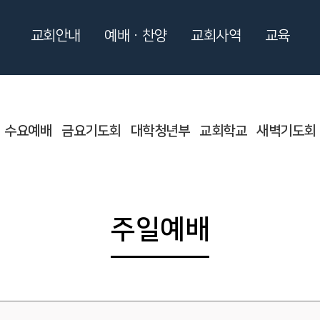
교회안내
예배ㆍ찬양
교회사역
교육
수요예배
금요기도회
대학청년부
교회학교
새벽기도회
주일예배