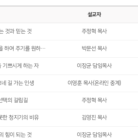
설교자
는 것과 믿는 것
주정혁 목사
<주일 6부 예배> 네게 무엇을 하여 주기를 원하느냐
박문선 목사
을 기쁘시게 하는 자
이장균 담임목사
그네 길 가는 인생
이영훈 목사(온라인 중계)
 선택의 갈림길
주정혁 목사
 못한 청지기의 비유
김영진 목사
의 힘이 되는 것
이장균 담임목사