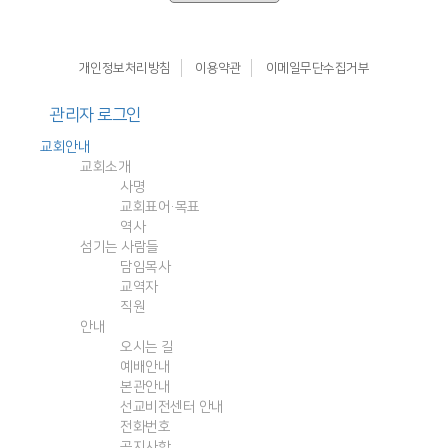
개인정보처리방침
이용약관
이메일무단수집거부
관리자 로그인
교회안내
교회소개
사명
교회표어·목표
역사
섬기는 사람들
담임목사
교역자
직원
안내
오시는 길
예배안내
본관안내
선교비전센터 안내
전화번호
공지사항