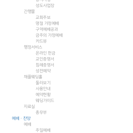
성도사업장
간행물
교회주보
명절 가정예배
구역예배공과
금주의 가정예배
카드뷰
행정서비스
온라인 헌금
교인증명서
침례증명서
성전예약
채플웨딩홀
둘러보기
사용안내
예약현황
웨딩가이드
자료실
총무부
예배ㆍ찬양
예배
주일예배