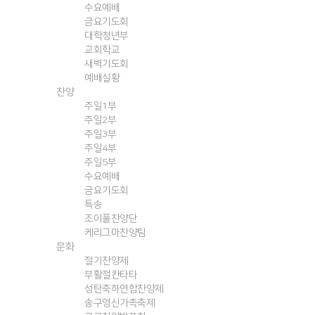
수요예배
금요기도회
대학청년부
교회학교
새벽기도회
예배실황
찬양
주일1부
주일2부
주일3부
주일4부
주일5부
수요예배
금요기도회
특송
조이풀찬양단
케리그마찬양팀
문화
절기찬양제
부활절칸타타
성탄축하연합찬양제
송구영신가족축제