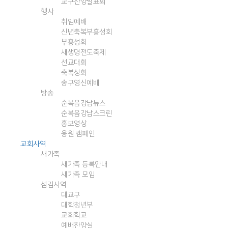
교구찬양발표회
행사
취임예배
신년축복부흥성회
부흥성회
새생명전도축제
선교대회
축복성회
송구영신예배
방송
순복음강남뉴스
순복음강남스크린
홍보영상
응원 캠페인
교회사역
새가족
새가족 등록안내
새가족 모임
섬김사역
대교구
대학청년부
교회학교
예배찬양실