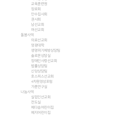
교육훈련원
장로회
안수집사회
권사회
남선교회
여선교회
돌봄사역
의료선교회
영광대학
생명위기예방상담팀
솔로몬상담실
장애인사랑선교회
법률상담팀
신앙상담팀
호스피스선교회
4차원영성포럼
가훈연구실
나눔사역
실업인선교회
전도실
예다솜어린이집
예지어린이집