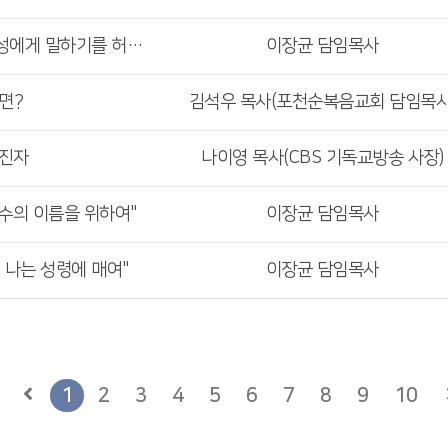
사도행전 강해설교 57 : "백성에게 말하기를 허락하라"
이장균 담임목사
면?
김석우 목사(포천순복음교회 담임목사
 진자
나이영 목사(CBS 기독교방송 사장)
 예수의 이름을 위하여"
이장균 담임목사
제 나는 성령에 매여"
이장균 담임목사
1
2
3
4
5
6
7
8
9
10