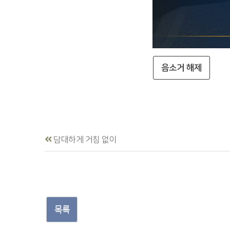
음소거 해제
담대하게 거침 없이
목록