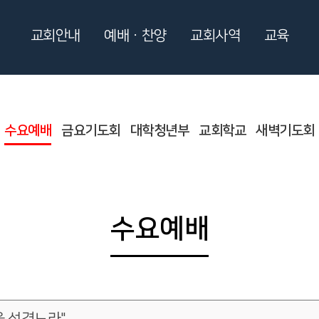
교회안내
예배ㆍ찬양
교회사역
교육
수요예배
금요기도회
대학청년부
교회학교
새벽기도회
수요예배
을 섬겼노라"