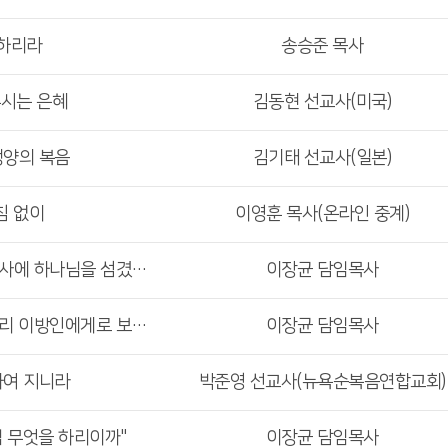
하리라
송승준 목사
시는 은혜
김동현 선교사(미국)
생양의 복음
김기태 선교사(일본)
침 없이
이영훈 목사(온라인 중계)
사도행전 강해 60 : "나는 범사에 하나님을 섬겼노라"
이장균 담임목사
사도행전 강해 59 : "너를 멀리 이방인에게로 보내리라"
이장균 담임목사
하여 지니라
박준영 선교사(뉴욕순복음연합교회)
주님 무엇을 하리이까"
이장균 담임목사