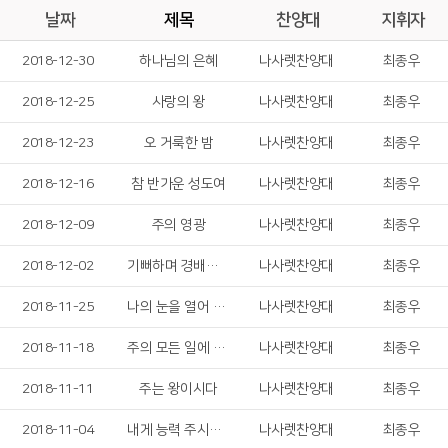
날짜
제목
찬양대
지휘자
2018-12-30
하나님의 은혜
나사렛찬양대
최종우
2018-12-25
사랑의 왕
나사렛찬양대
최종우
2018-12-23
오 거룩한 밤
나사렛찬양대
최종우
2018-12-16
참 반가운 성도여
나사렛찬양대
최종우
2018-12-09
주의 영광
나사렛찬양대
최종우
2018-12-02
기뻐하며 경배하세
나사렛찬양대
최종우
2018-11-25
나의 눈을 열어 주소서
나사렛찬양대
최종우
2018-11-18
주의 모든 일에 감사드리며
나사렛찬양대
최종우
2018-11-11
주는 왕이시다
나사렛찬양대
최종우
2018-11-04
내게 능력 주시는 자 안에서
나사렛찬양대
최종우