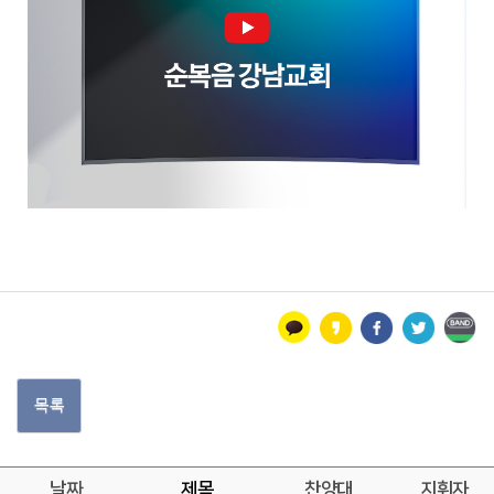
목록
날짜
제목
찬양대
지휘자