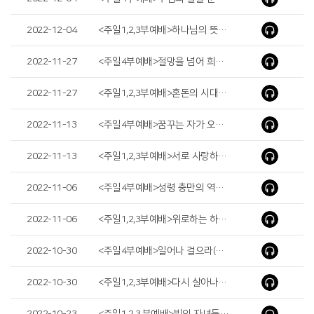
2022-12-04
<주일1,2,3부예배>하나님의 뜻을 따라 삽시다(Let’s Live according to the Will of God)
2022-11-27
<주일4부예배>절망을 넘어 희망으로(Towards Hope Beyond Despair)
2022-11-27
<주일1,2,3부예배>혼돈의 시대 다니엘의 믿음(Daniel’s Faith in the Age of Chaos)
2022-11-13
<주일4부예배>꿈꾸는 자가 오는도다(Here Comes That Dreamer!)
2022-11-13
<주일1,2,3부예배>서로 사랑하자(Let’s Love One Another)
2022-11-06
<주일4부예배>성령 충만의 역사(The Work of the Fullness of the Holy Spirit)
2022-11-06
<주일1,2,3부예배>위로하는 하나님의 자녀(A Comforting Child of God)
2022-10-30
<주일4부예배>일어나 걸으라(Rise up and Walk)
2022-10-30
<주일1,2,3부예배>다시 살아나리라!(You Will Rise Again!)