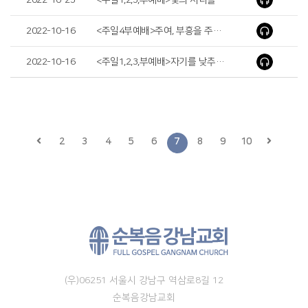
2022-10-23
<주일1,2,3,부예배>빛의 자녀들처럼 행하라(Live as Children of Light)
2022-10-16
<주일4부예배>주여, 부흥을 주옵소서(Lord, Give Us Revival!)
2022-10-16
<주일1,2,3,부예배>자기를 낮추는 사람(One Who Humbles Himself)
2
3
4
5
6
7
8
9
10
(우)06251 서울시 강남구 역삼로8길 12
순복음강남교회