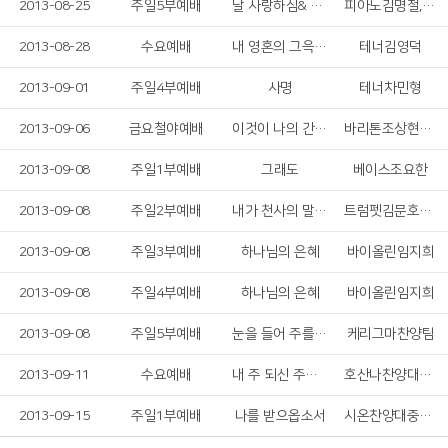
2013-08-25
주일5부예배
날 사랑하심& 내 이름 아시죠
피아노김명철,바이올린서하미
2013-08-28
수요예배
내 영혼의 그윽히 깊은데서
테너김영덕
2013-09-01
주일4부예배
사명
테너차민형
2013-09-06
금요철야예배
이것이 나의 간증이요
바리톤조상현집사
2013-09-08
주일1부예배
그래도
베이스조요한
2013-09-08
주일2부예배
내가 천사의 말한다 해도
트럼펫김문호이상혁,호른박종석남상훈,트럼본장진환
2013-09-08
주일3부예배
하나님의 은혜
바이올린임지희
2013-09-08
주일4부예배
하나님의 은혜
바이올린임지희
2013-09-08
주일5부예배
눈을 들어 주를 보라
케리그마찬양팀
2013-09-11
수요예배
내 주 되신 주를 참 사랑하고
호산나찬양대중창단
2013-09-15
주일1부예배
나를 받으옵소서
시온찬양대중창단