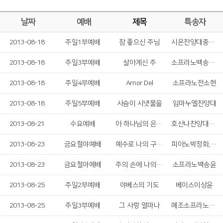
날짜
예배
제목
특송자
2013-08-18
주일1부예배
참 좋으신 주님
시온찬양대중창팀
2013-08-18
주일3부예배
살아계신 주
소프라노백송윤,테너김재완
2013-08-18
주일4부예배
Amor Del
소프라노전소현
2013-08-18
주일5부예배
사슴이 시냇물을
임마누엘찬양대
2013-08-21
수요예배
아 하나님의 은혜로
호산나찬양대현악4중주
2013-08-23
금요철야예배
예수로 나의 구주 삼고
피아노박정화,바이올린조혜수,첼로정민영
2013-08-23
금요철야예배
주의 손에 나의 손을 포개고
소프라노백송윤
2013-08-25
주일2부예배
야베스의 기도
베이스이상윤
2013-08-25
주일3부예배
그 사랑 얼마나
메조소프라노김소연