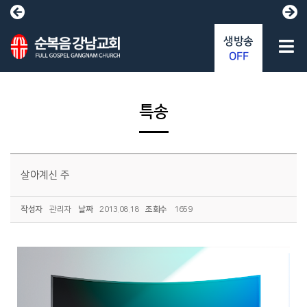
생방송
OFF
특송
살아계신 주
작성자
관리자
날짜
2013.08.18
조회수
1659