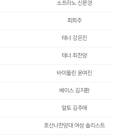
소프라노 신문경
최희주
테너 강은진
테너 최찬양
바이올린 윤여진
베이스 김지환
알토 김주애
호산나찬양대 여성 솔리스트