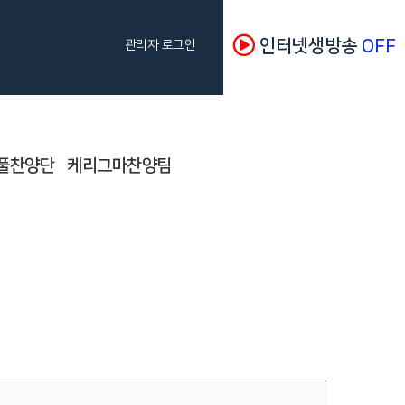
인터넷생방송
OFF
관리자 로그인
풀찬양단
케리그마찬양팀