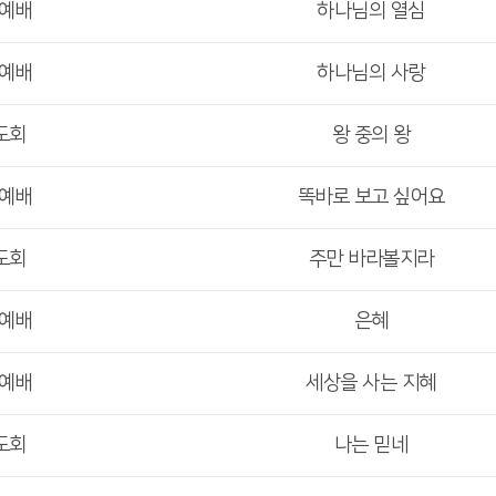
부예배
하나님의 열심
부예배
하나님의 사랑
도회
왕 중의 왕
부예배
똑바로 보고 싶어요
도회
주만 바라볼지라
부예배
은혜
부예배
세상을 사는 지혜
도회
나는 믿네