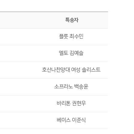
특송자
플룻 최수민
엘토 김예슬
호산나찬양대 여성 솔리스트
소프라노 백송윤
바리톤 권현우
베이스 이준식