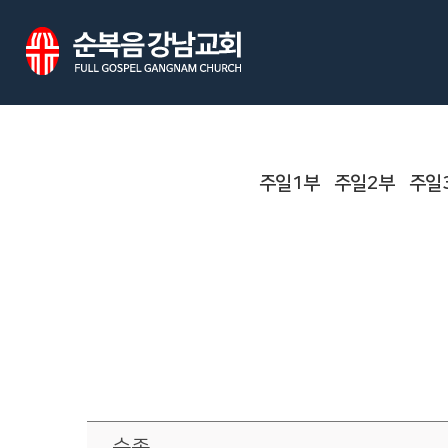
주일1부
주일2부
주일
순종