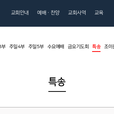
교회안내
예배ㆍ찬양
교회사역
교육
3부
주일4부
주일5부
수요예배
금요기도회
특송
조이
특송