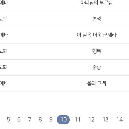
부예배
하나님의 부르심
도회
변명
부예배
이 믿음 더욱 굳세라
도회
행복
도회
순종
부예배
욥의 고백
5
6
7
8
9
10
11
12
13
14