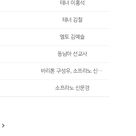
테너 이홍석
테너 김철
엘토 김예슬
동남아 선교사
바리톤 구성우, 소프라노 신문경
소프라노 신문경