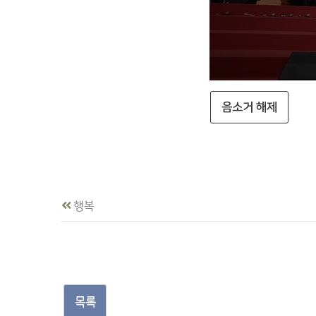
음소거 해제
행복
목록