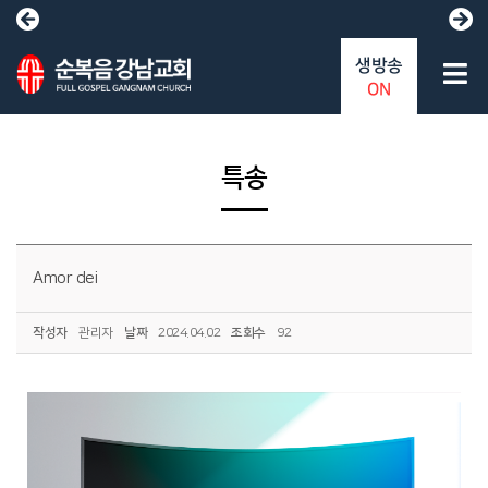
생방송
ON
특송
Amor dei
작성자
관리자
날짜
2024.04.02
조회수
92