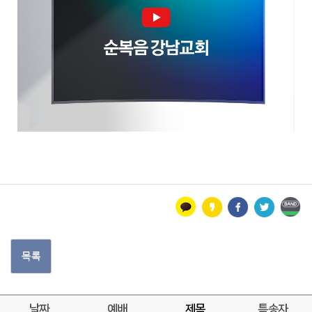
목록
날짜
예배
제목
특송자