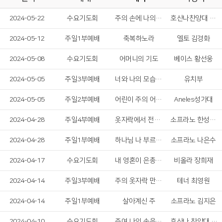
2024-05-22
수요기도회
주의 손에 나의 손을 포개고
호산나찬양대 여성 솔리스트중창단
2024-05-12
주일1부예배
축복하노라
엘토 김경화
2024-05-08
수요기도회
어머니의 기도
베이스 황선웅
2024-05-05
주일3부예배
너와 나의 모습이 예수님 닮아
유치부
2024-05-05
주일2부예배
어린이 주의 어린이
Aneles성가대
2024-04-28
주일4부예배
옷자락에서 전해지는 사랑
소프라노 한성은, 베이스 김민수
2024-04-28
주일1부예배
하나님 나 부르실 때
소프라노 나은수
2024-04-17
수요기도회
내 영혼이 은총 입어
비올라 장희재
2024-04-14
주일3부예배
주의 옷자락 만지며
테너 최영원
2024-04-14
주일1부예배
살아계신 주
소프라노 김지은
2024-04-10
수요기도회
주여 나의 손을 놓지 마소서
호산나 찬양대 여성 솔리스트