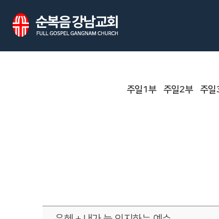
주일1부
주일2부
주일
은혜 + 내가 늘 의지하는 예수