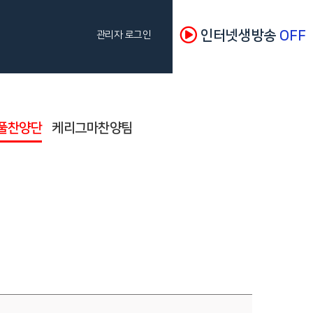
인터넷생방송
OFF
관리자 로그인
풀찬양단
케리그마찬양팀