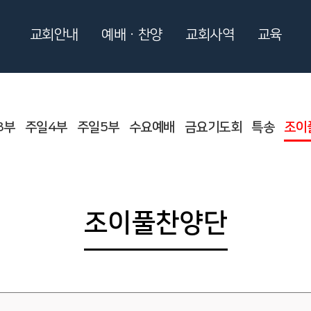
교회안내
예배ㆍ찬양
교회사역
교육
3부
주일4부
주일5부
수요예배
금요기도회
특송
조이
조이풀찬양단