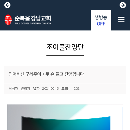
생방송
OFF
조이풀찬양단
인애하신 구세주여 + 두 손 들고 찬양합니다
작성자
관리자
날짜
2021.06.13
조회수
202