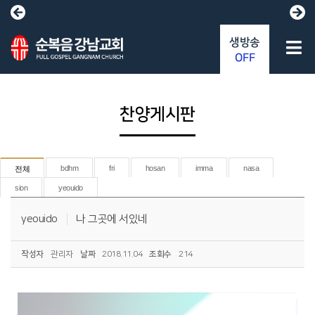
생방송
OFF
찬양게시판
bdhm
fri
hosan
imma
nasa
전체
sion
yeouido
yeouido
나 그곳에 서있네
작성자
관리자
날짜
2018.11.04
조회수
214