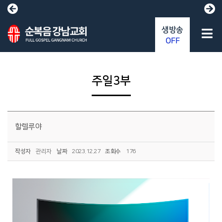
생방송
OFF
주일3부
할렐루야
작성자
관리자
날짜
2023.12.27
조회수
176