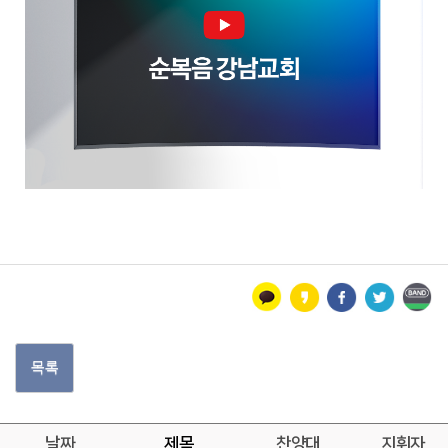
목록
날짜
제목
찬양대
지휘자