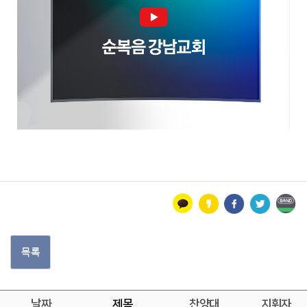
목록
날짜
제목
찬양대
지휘자