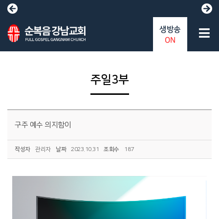
생방송
ON
주일3부
구주 예수 의지함이
작성자
관리자
날짜
2023.10.31
조회수
187