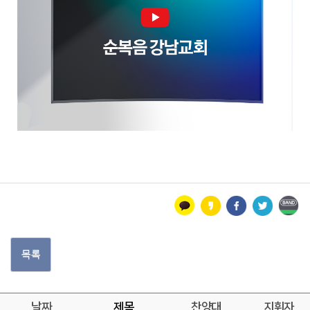
목록
날짜
제목
찬양대
지휘자