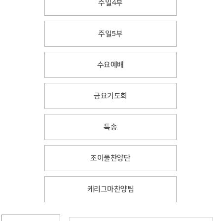
주일4부
주일5부
수요예배
금요기도회
특송
조이풀찬양단
케리그마찬양팀