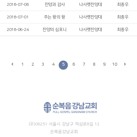
2018-07-08
찬양과 감사
나사렛찬양대
최종우
2018-07-01
주는 왕의 왕
나사렛찬양대
최종우
2018-06-24
찬양의 심포니
나사렛찬양대
최종우
1
2
3
4
5
6
7
8
9
10
(우)06251 서울시 강남구 역삼로8길 12
순복음강남교회