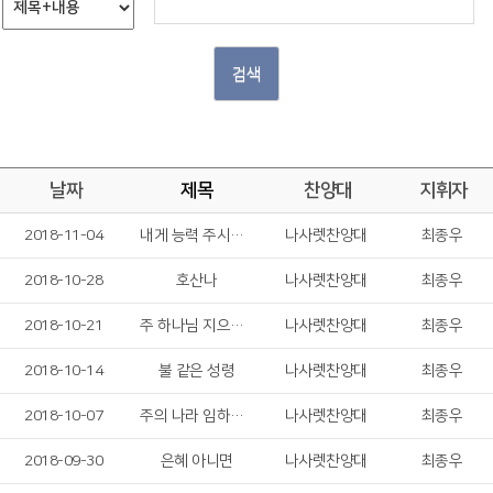
검색
날짜
제목
찬양대
지휘자
2018-11-04
내게 능력 주시는 자 안에서
나사렛찬양대
최종우
2018-10-28
호산나
나사렛찬양대
최종우
2018-10-21
주 하나님 지으신 모든 세계
나사렛찬양대
최종우
2018-10-14
불 같은 성령
나사렛찬양대
최종우
2018-10-07
주의 나라 임하소서
나사렛찬양대
최종우
2018-09-30
은혜 아니면
나사렛찬양대
최종우