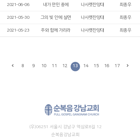
2021-06-06
내가 만민 중에
나사렛찬양대
최종우
2021-05-30
그의 빛 안에 살면
나사렛찬양대
최종우
2021-05-23
주와 함께 가리라
나사렛찬양대
최종우
8
9
10
11
12
13
14
15
16
17
(우)06251 서울시 강남구 역삼로8길 12
순복음강남교회