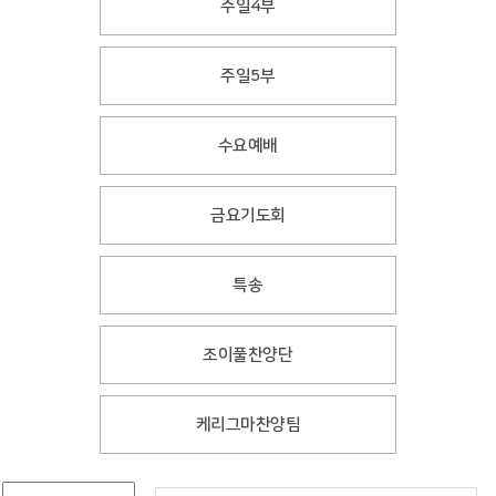
주일4부
주일5부
수요예배
금요기도회
특송
조이풀찬양단
케리그마찬양팀