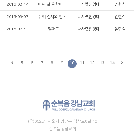
2016-08-14
어찌 날 위함이온지
나사렛찬양대
임현식
2016-08-07
주께 감사와 찬송을 드리세
나사렛찬양대
임현식
2016-07-31
팡파르
나사렛찬양대
임현식
5
6
7
8
9
10
11
12
13
14
(우)06251 서울시 강남구 역삼로8길 12
순복음강남교회