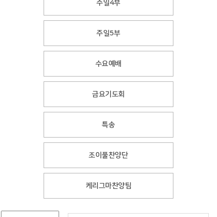
주일4부
주일5부
수요예배
금요기도회
특송
조이풀찬양단
케리그마찬양팀