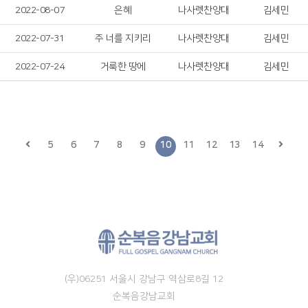
2022-08-07
은혜
나사렛찬양대
김세민
2022-07-31
주 너를 지키리
나사렛찬양대
김세민
2022-07-24
거룩한 땅에
나사렛찬양대
김세민
5
6
7
8
9
10
11
12
13
14
(우)06251 서울시 강남구 역삼로8길 12
순복음강남교회