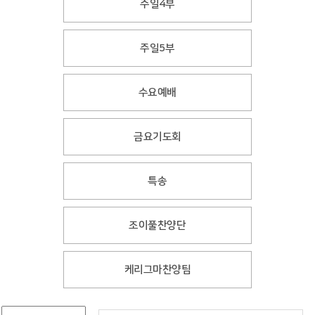
주일4부
주일5부
수요예배
금요기도회
특송
조이풀찬양단
케리그마찬양팀