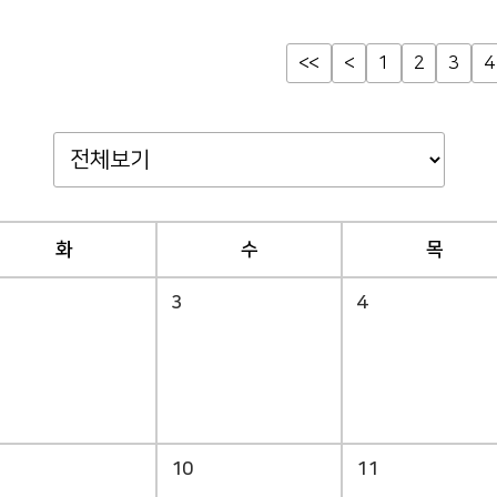
<<
<
1
2
3
4
화
수
목
3
4
10
11