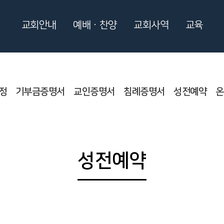
교회안내
예배ㆍ찬양
교회사역
교육
정
기부금증명서
교인증명서
침례증명서
성전예약
온
성전예약