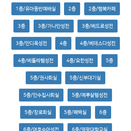
1층/유아동반예배실
2층
2층/행복카페
3층
3층/가나안성전
3층/베드로성전
3층/안디옥성전
4층
4층/베데스다성전
4층/베들레헴성전
4층/요한성전
5층
5층/권사회실
5층/신부대기실
5층/안수집사회실
5층/예루살렘성전
5층/장로회실
5층/폐백실
6층
6층/여호수아성전
6층/영광대학교실