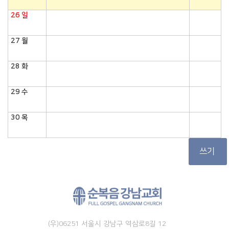
26
일
27
월
28
화
29
수
30
목
쓰기
(우)06251 서울시 강남구 역삼로8길 12