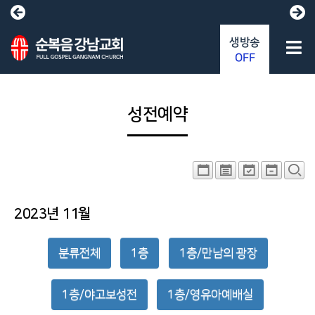
생방송
OFF
성전예약
2023년 11월
분류전체
1층
1층/만남의 광장
1층/야고보성전
1층/영유아예배실