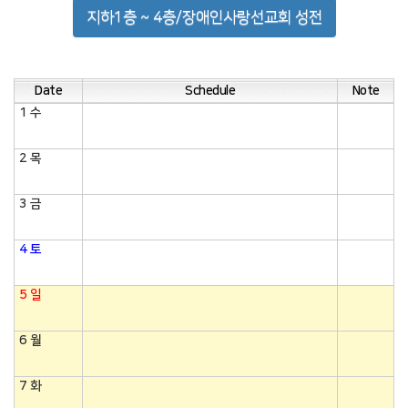
지하1층 ~ 4층/장애인사랑선교회 성전
Date
Schedule
Note
1
수
2
목
3
금
4
토
5
일
6
월
7
화