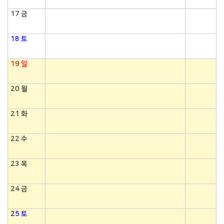
17
금
18
토
19
일
20
월
21
화
22
수
23
목
24
금
25
토