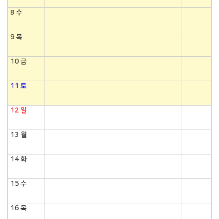
8
수
9
목
10
금
11
토
12
일
13
월
14
화
15
수
16
목