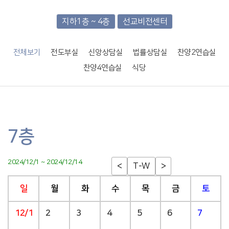
지하1층 ~ 4층
선교비전센터
전체보기
전도부실
신앙상담실
법률상담실
찬양2연습실
찬양4연습실
식당
7층
2024/12/1 ~ 2024/12/14
<
T-W
>
일
월
화
수
목
금
토
12/1
2
3
4
5
6
7