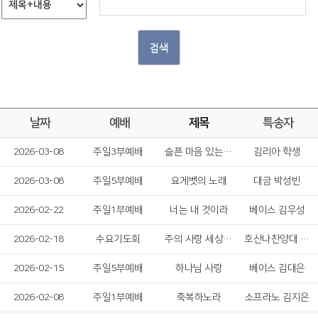
검색
날짜
예배
제목
특송자
2026-03-08
주일3부예배
슬픈 마음 있는 사람
김리아 학생
2026-03-08
주일5부예배
요게벳의 노래
대금 박성빈
2026-02-22
주일1부예배
너는 내 것이라
베이스 김우성
2026-02-18
수요기도회
주의 사랑 세상 이기네
호산나찬양대 솔리스트
2026-02-15
주일5부예배
하나님 사랑
베이스 김대은
2026-02-08
주일1부예배
축복하노라
소프라노 김지은