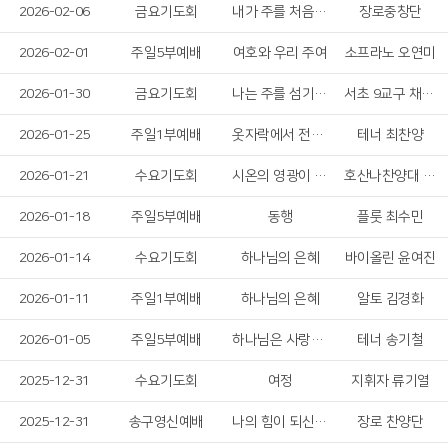
2026-02-06
금요기도회
내가 주를 처음 만났을 때
장로중창단
2026-02-01
주일5부예배
여호와 우리 주여
소프라노 오연미
2026-01-30
금요기도회
나는 주를 섬기는 것에 후회가 없습니다
서초 9교구 채홍식 장로 가정
2026-01-25
주일1부예배
옷자락에서 전해지는 사랑
테너 최찬양
2026-01-21
수요기도회
시온의 영광이 빛나는 아침
호산나찬양대 솔리스트
2026-01-18
주일5부예배
동행
플룻 최수민
2026-01-14
수요기도회
하나님의 은혜
바이올린 윤여진
2026-01-11
주일1부예배
하나님의 은혜
알토 김경화
2026-01-05
주일5부예배
하나님은 사랑이시라
테너 송기철
2025-12-31
수요기도회
여정
지휘자 류기열
2025-12-31
송구영신예배
나의 힘이 되신 여호와
장로 찬양단