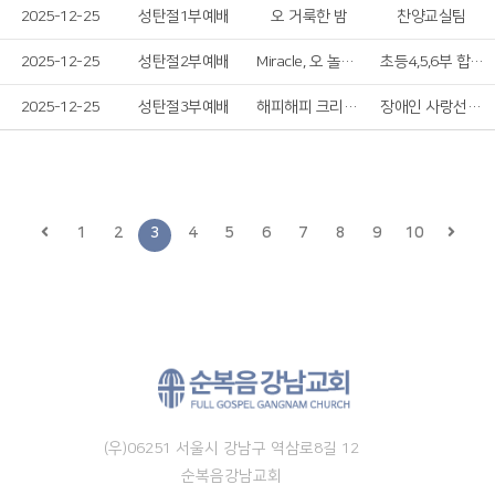
2025-12-25
성탄절1부예배
오 거룩한 밤
찬양교실팀
2025-12-25
성탄절2부예배
Miracle, 오 놀라운 기적 & 기뻐하라
초등4,5,6부 합창단
2025-12-25
성탄절3부예배
해피해피 크리스마스
장애인 사랑선교회
1
2
3
4
5
6
7
8
9
10
(우)06251 서울시 강남구 역삼로8길 12
순복음강남교회