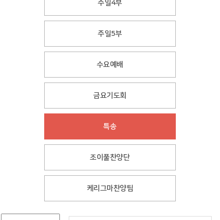
주일4부
주일5부
수요예배
금요기도회
특송
조이풀찬양단
케리그마찬양팀