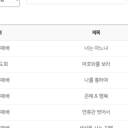
배
제목
부예배
너는 아느냐
도회
여호와를 보라
부예배
나를 통하여
부예배
은혜 & 행복
부예배
면류관 벗어서