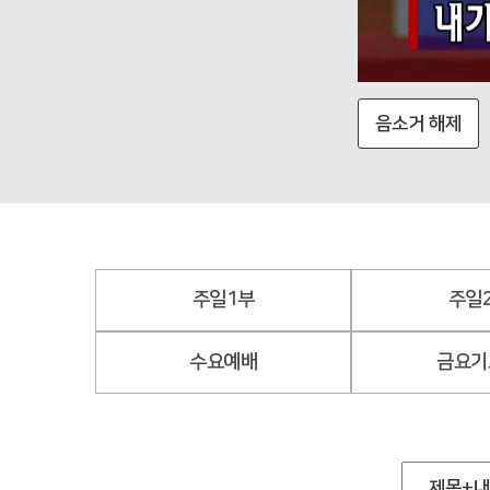
음소거 해제
주일1부
주일
수요예배
금요기