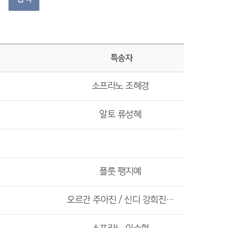
특송자
소프라노 조혜경
알토 류성혜
플룻 팽지예
오르간 주아진 / 신디 강희진 / 팀파니 김재인