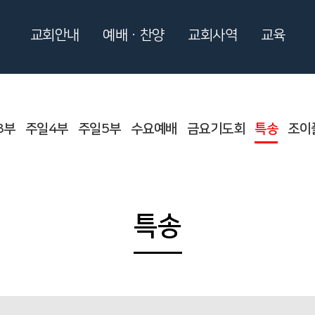
교회안내
예배ㆍ찬양
교회사역
교육
3부
주일4부
주일5부
수요예배
금요기도회
특송
조이
특송