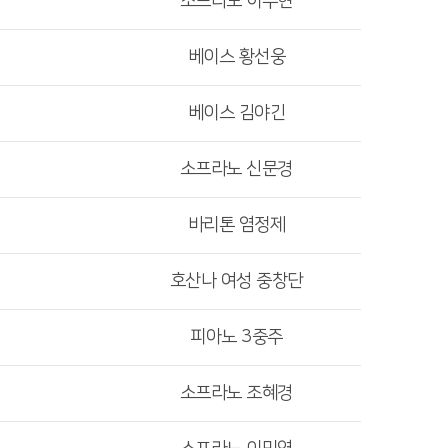
소프라노 이수현
베이스 황선웅
베이스 김야긴
소프라노 신문경
바리톤 염정제
호산나 여성 중창단
피아노 3중주
소프라노 조혜경