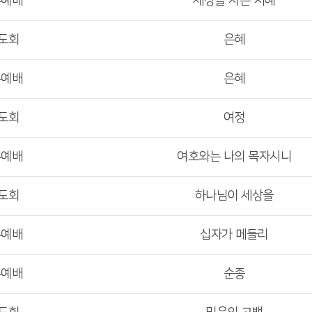
부예배
세상을 사는 지혜
도회
은혜
부예배
은혜
도회
여정
부예배
여호와는 나의 목자시니
도회
하나님이 세상을
부예배
십자가 메들리
부예배
순종