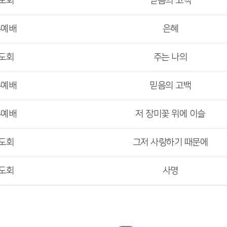
도회
믿음의 고백
부예배
은혜
도회
주는 나의
부예배
믿음의 고백
부예배
저 장미꽃 위에 이슬
도회
그저 사랑하기 때문에
도회
사명