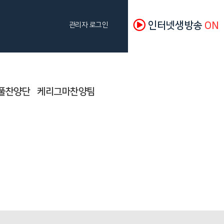
인터넷생방송
ON
관리자 로그인
풀찬양단
케리그마찬양팀