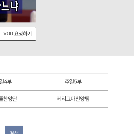
VOD 요청하기
일4부
주일5부
풀찬양단
케리그마찬양팀
검색