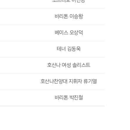
소프라노 이민영
바리톤 이승왕
베이스 오상덕
테너 김동욱
호산나 여성 솔리스트
호산나찬양대 지휘자 류기열
바리톤 박진철