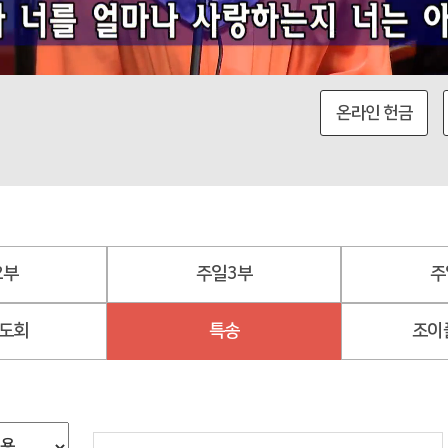
온라인 헌금
2부
주일3부
주
도회
특송
조이