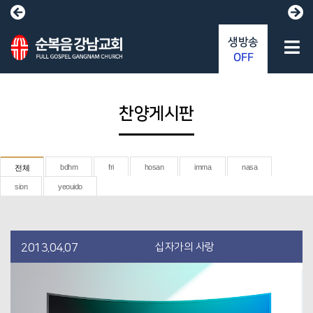
생방송
OFF
찬양게시판
bdhm
fri
hosan
imma
nasa
전체
sion
yeouido
십자가의 사랑
2013.04.07