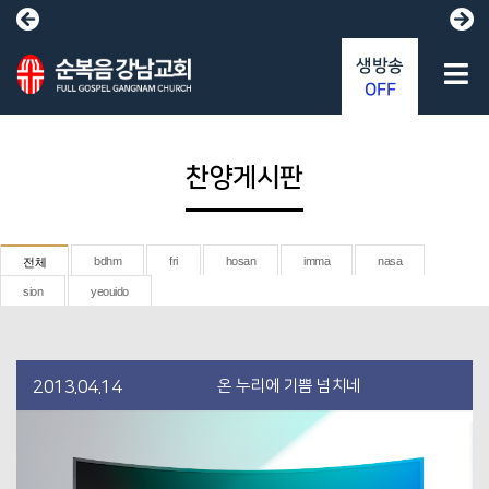
생방송
OFF
찬양게시판
bdhm
fri
hosan
imma
nasa
전체
sion
yeouido
온 누리에 기쁨 넘치네
2013.04.14