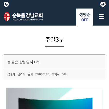
생방송
OFF
주일3부
불 같은 성령 임하소서
작성자
관리자
날짜
2018.05.20
조회수
612