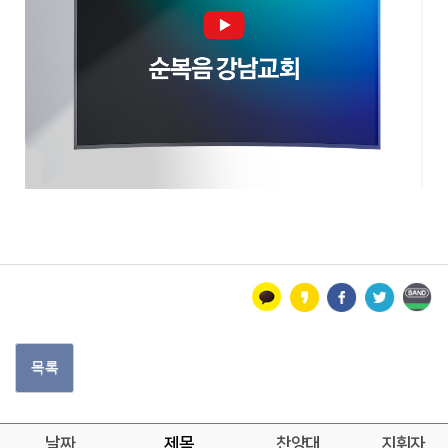
목록
날짜
제목
찬양대
지휘자