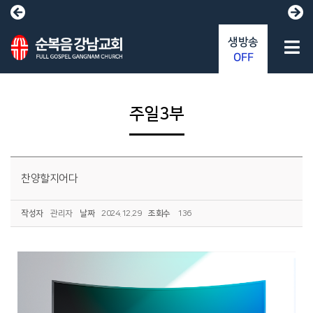
생방송
OFF
주일3부
찬양할지어다
작성자
관리자
날짜
2024.12.29
조회수
136