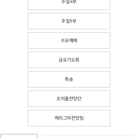
주일4부
주일5부
수요예배
금요기도회
특송
조이풀찬양단
케리그마찬양팀