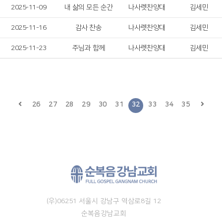
2025-11-09
내 삶의 모든 순간
나사렛찬양대
김세민
2025-11-16
감사 찬송
나사렛찬양대
김세민
2025-11-23
주님과 함께
나사렛찬양대
김세민
26
27
28
29
30
31
32
33
34
35
(우)06251 서울시 강남구 역삼로8길 12
순복음강남교회