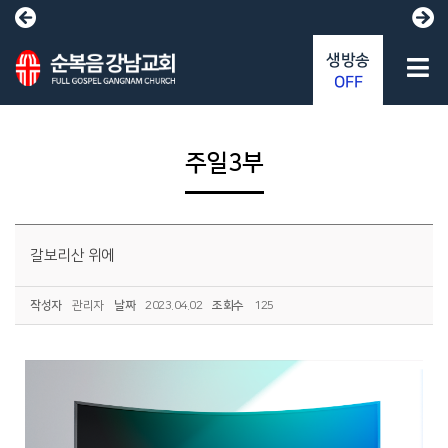
생방송
OFF
주일3부
갈보리산 위에
작성자
관리자
날짜
2023.04.02
조회수
125