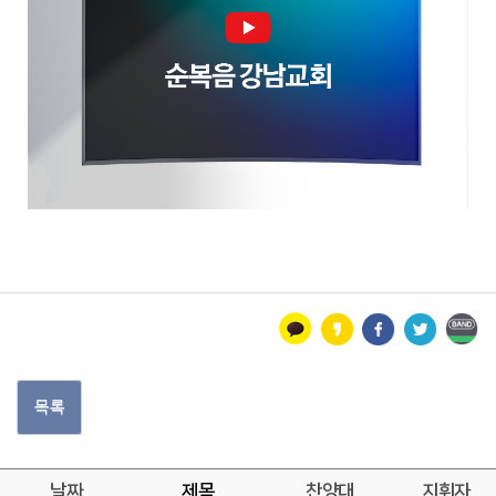
목록
날짜
제목
찬양대
지휘자