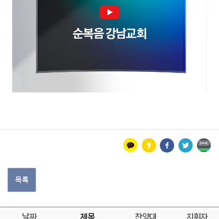
목록
날짜
제목
찬양대
지휘자