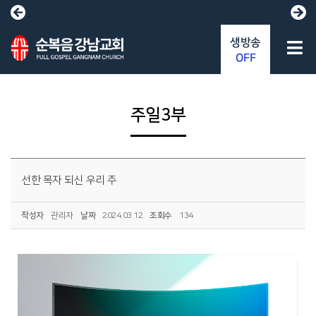
생방송
OFF
주일3부
선한 목자 되신 우리 주
작성자
관리자
날짜
2024.03.12
조회수
134