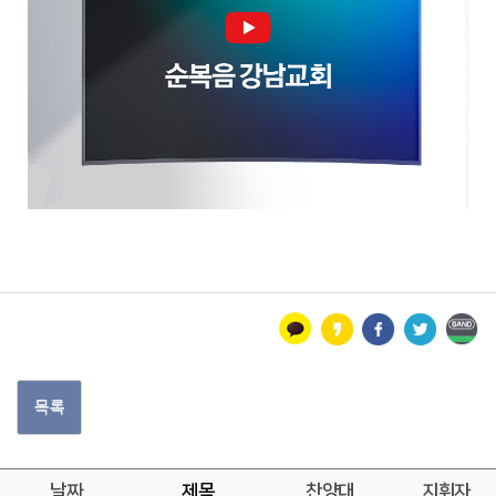
목록
날짜
제목
찬양대
지휘자