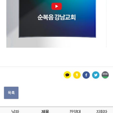
목록
날짜
제목
찬양대
지휘자