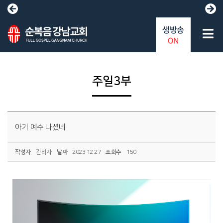
생방송
ON
주일3부
아기 예수 나셨네
작성자
관리자
날짜
2023.12.27
조회수
150