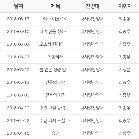
날짜
제목
찬양대
지휘자
2018-06-17
예수 이름으로
나사렛찬양대
최종우
2018-06-10
내가 산을 향하여 눈을 드니
나사렛찬양대
최종우
2018-06-03
오소서 진리의 성령님
나사렛찬양대
최종우
2018-05-27
찬양하라
나사렛찬양대
최종우
2018-05-20
불 같은 성령 임하소서
나사렛찬양대
지광윤
2018-05-13
믿음의 가정
나사렛찬양대
최종우
2018-05-06
믿음의 가정
나사렛찬양대
최종우
2018-04-29
주의 보혈 능력 있도다
나사렛찬양대
최종우
2018-04-22
주님 다시 오실 때까지
나사렛찬양대
최종우
2018-04-15
승천
나사렛찬양대
최종우