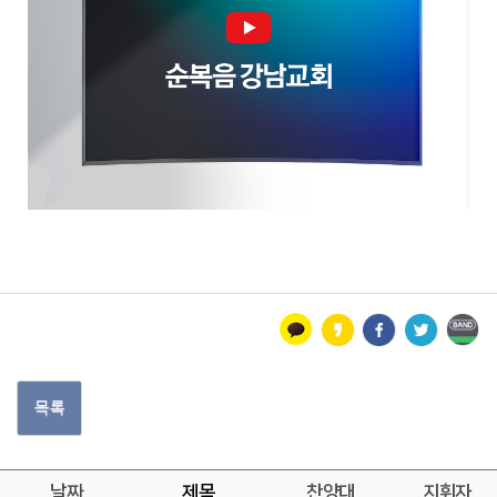
목록
날짜
제목
찬양대
지휘자