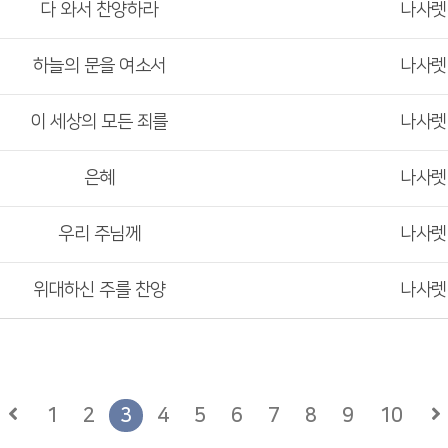
다 와서 찬양하라
나사
하늘의 문을 여소서
나사
이 세상의 모든 죄를
나사
은혜
나사
우리 주님께
나사
위대하신 주를 찬양
나사
1
2
3
4
5
6
7
8
9
10