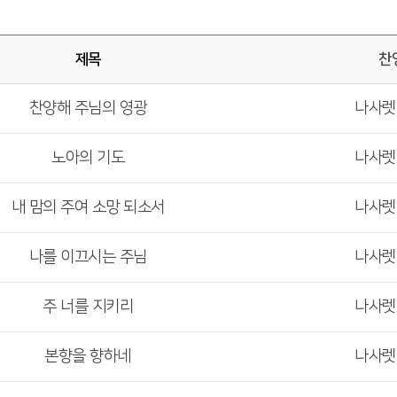
제목
찬
찬양해 주님의 영광
나사
노아의 기도
나사
내 맘의 주여 소망 되소서
나사
나를 이끄시는 주님
나사
주 너를 지키리
나사
본향을 향하네
나사