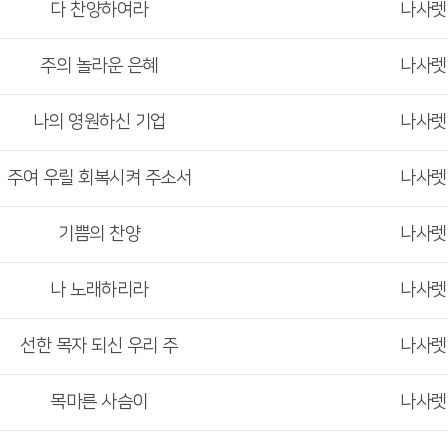
다 찬양하여라
나사
주의 놀라운 은혜
나사
나의 영원하신 기업
나사
주여 우릴 회복시켜 주소서
나사
기쁨의 찬양
나사
나 노래하리라
나사
선한 목자 되신 우리 주
나사
목마른 사슴이
나사