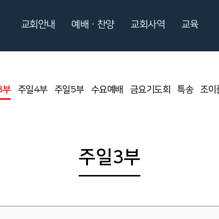
교회안내
예배ㆍ찬양
교회사역
교육
3부
주일4부
주일5부
수요예배
금요기도회
특송
조이
주일3부