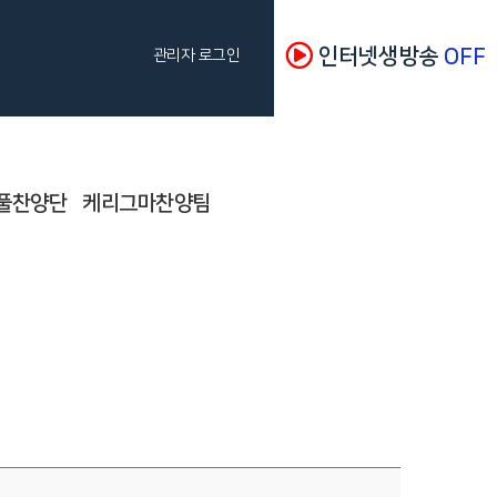
인터넷생방송
OFF
관리자 로그인
풀찬양단
케리그마찬양팀