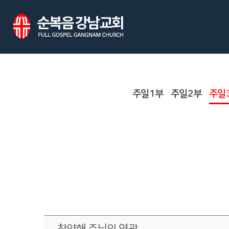
주일1부
주일2부
주일
찬양해 주님의 영광