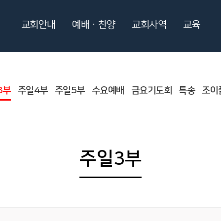
교회안내
예배ㆍ찬양
교회사역
교육
3부
주일4부
주일5부
수요예배
금요기도회
특송
조이
주일3부