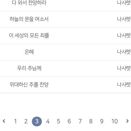
다 와서 찬양하라
나사
하늘의 문을 여소서
나사
이 세상의 모든 죄를
나사
은혜
나사
우리 주님께
나사
위대하신 주를 찬양
나사
1
2
3
4
5
6
7
8
9
10