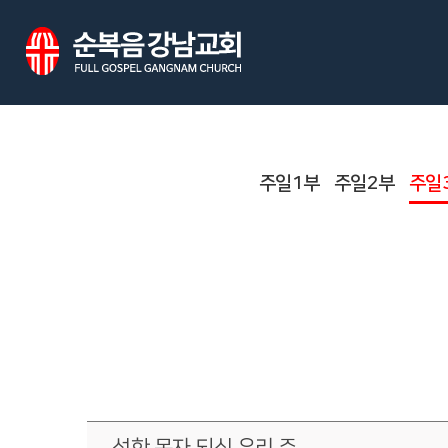
주일1부
주일2부
주일
선한 목자 되신 우리 주