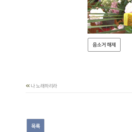
음소거 해제
나 노래하리라
목록