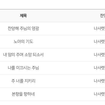
제목
찬
찬양해 주님의 영광
나사
노아의 기도
나사
내 맘의 주여 소망 되소서
나사
나를 이끄시는 주님
나사
주 너를 지키리
나사
본향을 향하네
나사