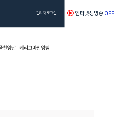
인터넷생방송
OFF
관리자 로그인
풀찬양단
케리그마찬양팀