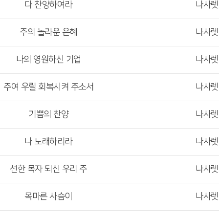
다 찬양하여라
나사
주의 놀라운 은혜
나사
나의 영원하신 기업
나사
주여 우릴 회복시켜 주소서
나사
기쁨의 찬양
나사
나 노래하리라
나사
선한 목자 되신 우리 주
나사
목마른 사슴이
나사