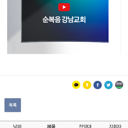
목록
날짜
제목
찬양대
지휘자