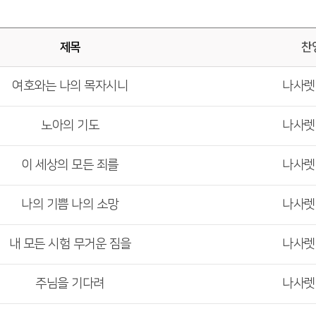
제목
찬
여호와는 나의 목자시니
나사
노아의 기도
나사
이 세상의 모든 죄를
나사
나의 기쁨 나의 소망
나사
내 모든 시험 무거운 짐을
나사
주님을 기다려
나사