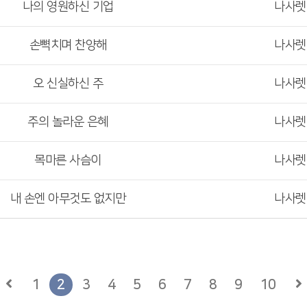
나의 영원하신 기업
나사
손뼉치며 찬양해
나사
오 신실하신 주
나사
주의 놀라운 은혜
나사
목마른 사슴이
나사
내 손엔 아무것도 없지만
나사
1
2
3
4
5
6
7
8
9
10