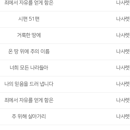
죄에서 자유를 얻게 함은
나사
시편 51편
나사
거룩한 땅에
나사
온 땅 위에 주의 이름
나사
너희 모든 나라들아
나사
나의 믿음을 드러 냅니다
나사
죄에서 자유를 얻게 함은
나사
주 위해 살아가리
나사