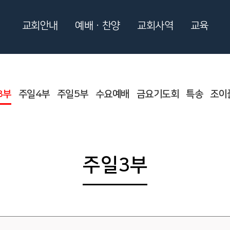
교회안내
예배ㆍ찬양
교회사역
교육
3부
주일4부
주일5부
수요예배
금요기도회
특송
조이
주일3부