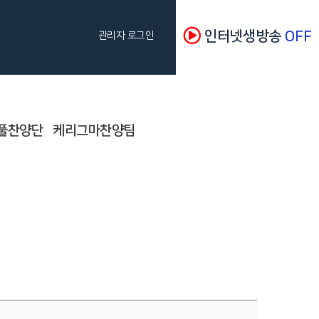
인터넷생방송
OFF
관리자 로그인
풀찬양단
케리그마찬양팀