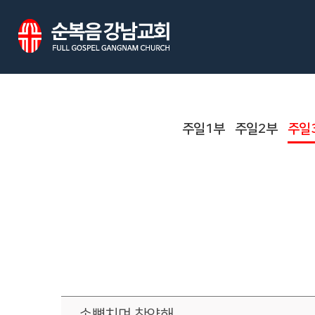
주일1부
주일2부
주일
손뼉치며 찬양해