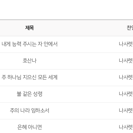
제목
찬
내게 능력 주시는 자 안에서
나사
호산나
나사
주 하나님 지으신 모든 세계
나사
불 같은 성령
나사
주의 나라 임하소서
나사
은혜 아니면
나사