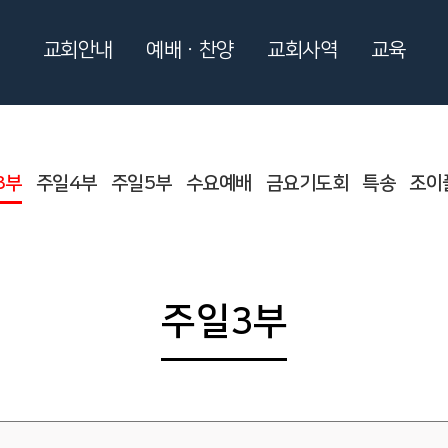
교회안내
예배ㆍ찬양
교회사역
교육
3부
주일4부
주일5부
수요예배
금요기도회
특송
조이
주일3부