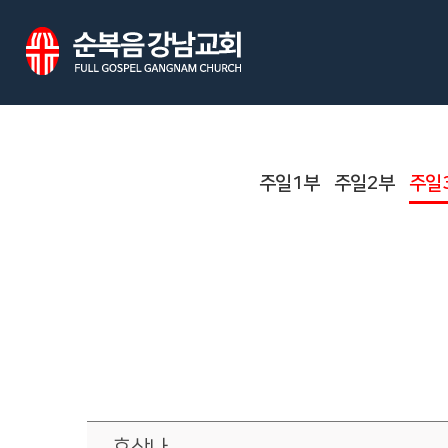
주일1부
주일2부
주일
호산나