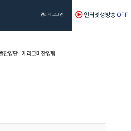
인터넷생방송
OFF
관리자 로그인
풀찬양단
케리그마찬양팀