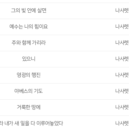
그의 빛 안에 살면
나사
예수는 나의 힘이요
나사
주와 함께 가리라
나사
있으니
나사
영광의 행진
나사
야베스의 기도
나사
거룩한 땅에
나사
라 내가 새 일을 다 이루어놓았다
나사