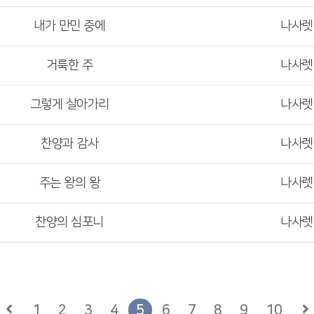
내가 만민 중에
나사
거룩한 주
나사
그렇게 살아가리
나사
찬양과 감사
나사
주는 왕의 왕
나사
찬양의 심포니
나사
1
2
3
4
5
6
7
8
9
10