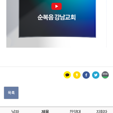
목록
날짜
제목
찬양대
지휘자